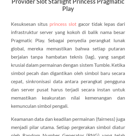
Provider Slot Starlight Princess Pragmatic
Play
Kesuksesan situs
princess slot
gacor tidak lepas dari
infrastruktur server yang kokoh di balik nama besar
Pragmatic Play. Sebagai penyedia perangkat lunak
global, mereka memastikan bahwa setiap putaran
berjalan tanpa hambatan teknis (lag), yang sangat
krusial dalam permainan dengan sistem Tumble. Ketika
simbol pecah dan digantikan oleh simbol baru secara
cepat, sinkronisasi data antara perangkat pengguna
dan server pusat harus terjadi secara instan untuk
memastikan keakuratan nilai kemenangan dan
kemunculan simbol pengali.
Keamanan data dan keadilan permainan (fairness) juga
menjadi pilar utama. Setiap pergerakan simbol diatur
oleh Random Number Generator (RNG) yang telah