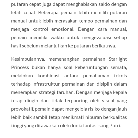
putaran cepat juga dapat menghabiskan saldo dengan
lebih cepat. Beberapa pemain lebih memilih putaran
manual untuk lebih merasakan tempo permainan dan
menjaga kontrol emosional. Dengan cara manual,
pemain memiliki waktu untuk mengevaluasi setiap
hasil sebelum melanjutkan ke putaran berikutnya.
Kesimpulannya, memenangkan permainan Starlight
Princess bukan hanya soal keberuntungan semata,
melainkan kombinasi antara pemahaman teknis
terhadap infrastruktur permainan dan disiplin dalam
menerapkan strategi taruhan. Dengan menjaga kepala
tetap dingin dan tidak terpancing oleh visual yang
provokatif, pemain dapat mengelola risiko dengan jauh
lebih baik sambil tetap menikmati hiburan berkualitas
tinggi yang ditawarkan oleh dunia fantasi sang Putri.