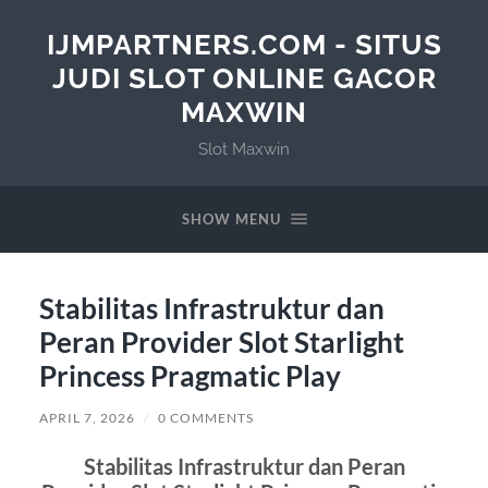
IJMPARTNERS.COM - SITUS
JUDI SLOT ONLINE GACOR
MAXWIN
Slot Maxwin
SHOW MENU
Stabilitas Infrastruktur dan
Peran Provider Slot Starlight
Princess Pragmatic Play
APRIL 7, 2026
/
0 COMMENTS
Stabilitas Infrastruktur dan Peran