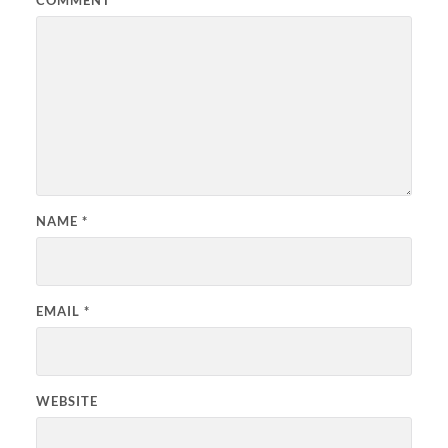
COMMENT
*
NAME
*
EMAIL
*
WEBSITE