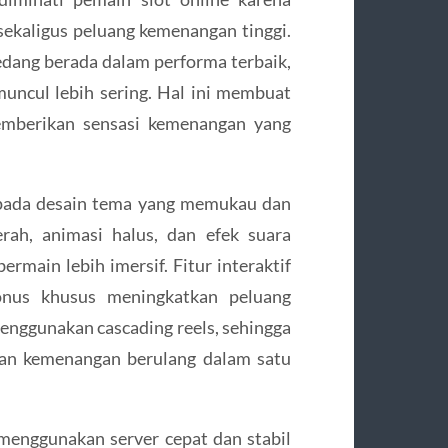
ekaligus peluang kemenangan tinggi.
edang berada dalam performa terbaik,
 muncul lebih sering. Hal ini membuat
emberikan sensasi kemenangan yang
 pada desain tema yang memukau dan
cerah, animasi halus, dan efek suara
rmain lebih imersif. Fitur interaktif
 bonus khusus meningkatkan peluang
nggunakan cascading reels, sehingga
kan kemenangan berulang dalam satu
or menggunakan server cepat dan stabil