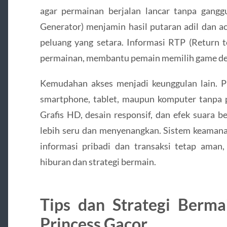
agar permainan berjalan lancar tanpa gan
Generator) menjamin hasil putaran adil dan a
peluang yang setara. Informasi RTP (Return to
permainan, membantu pemain memilih game de
Kemudahan akses menjadi keunggulan lain. Pl
smartphone, tablet, maupun komputer tanpa 
Grafis HD, desain responsif, dan efek suara 
lebih seru dan menyenangkan. Sistem keamana
informasi pribadi dan transaksi tetap aman
hiburan dan strategi bermain.
Tips dan Strategi Bermai
Princess Gacor