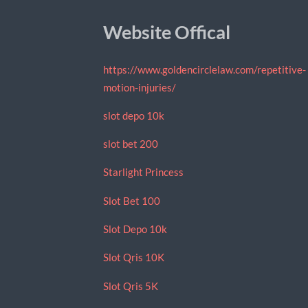
Website Offical
https://www.goldencirclelaw.com/repetitive-
motion-injuries/
slot depo 10k
slot bet 200
Starlight Princess
Slot Bet 100
Slot Depo 10k
Slot Qris 10K
Slot Qris 5K