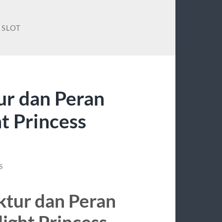
 SLOT
tur dan Peran
ht Princess
S
uktur dan Peran
light Princess