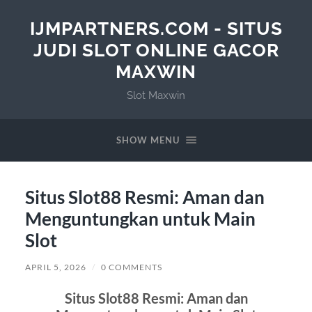
IJMPARTNERS.COM - SITUS
JUDI SLOT ONLINE GACOR
MAXWIN
Slot Maxwin
SHOW MENU
Situs Slot88 Resmi: Aman dan
Menguntungkan untuk Main
Slot
APRIL 5, 2026
/
0 COMMENTS
Situs Slot88 Resmi: Aman dan