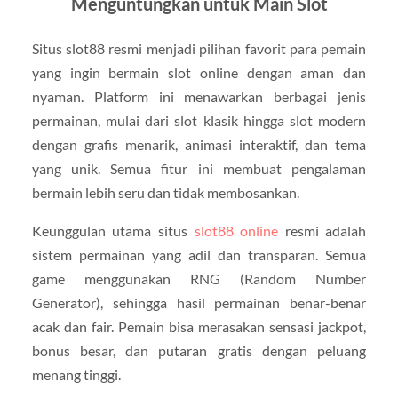
Menguntungkan untuk Main Slot
Situs slot88 resmi menjadi pilihan favorit para pemain
yang ingin bermain slot online dengan aman dan
nyaman. Platform ini menawarkan berbagai jenis
permainan, mulai dari slot klasik hingga slot modern
dengan grafis menarik, animasi interaktif, dan tema
yang unik. Semua fitur ini membuat pengalaman
bermain lebih seru dan tidak membosankan.
Keunggulan utama situs
slot88 online
resmi adalah
sistem permainan yang adil dan transparan. Semua
game menggunakan RNG (Random Number
Generator), sehingga hasil permainan benar-benar
acak dan fair. Pemain bisa merasakan sensasi jackpot,
bonus besar, dan putaran gratis dengan peluang
menang tinggi.