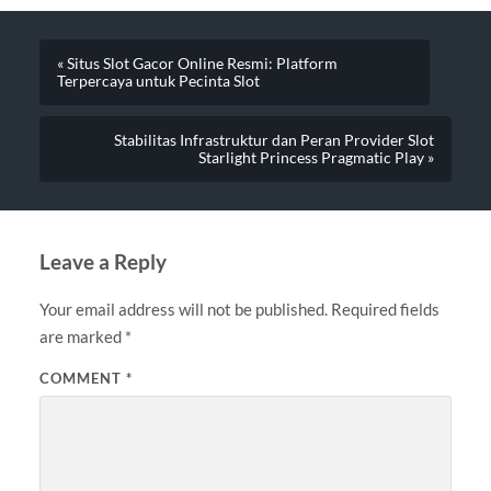
« Situs Slot Gacor Online Resmi: Platform
Terpercaya untuk Pecinta Slot
Stabilitas Infrastruktur dan Peran Provider Slot
Starlight Princess Pragmatic Play »
Leave a Reply
Your email address will not be published.
Required fields
are marked
*
COMMENT
*