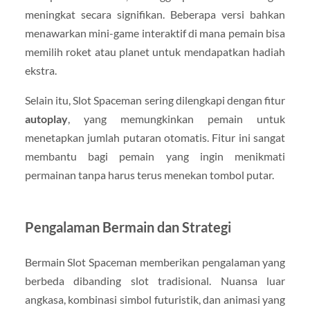
meningkat secara signifikan. Beberapa versi bahkan
menawarkan mini-game interaktif di mana pemain bisa
memilih roket atau planet untuk mendapatkan hadiah
ekstra.
Selain itu, Slot Spaceman sering dilengkapi dengan fitur
autoplay
, yang memungkinkan pemain untuk
menetapkan jumlah putaran otomatis. Fitur ini sangat
membantu bagi pemain yang ingin menikmati
permainan tanpa harus terus menekan tombol putar.
Pengalaman Bermain dan Strategi
Bermain Slot Spaceman memberikan pengalaman yang
berbeda dibanding slot tradisional. Nuansa luar
angkasa, kombinasi simbol futuristik, dan animasi yang