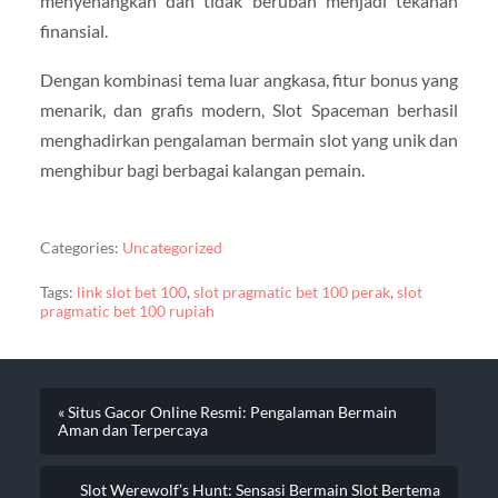
menyenangkan dan tidak berubah menjadi tekanan
finansial.
Dengan kombinasi tema luar angkasa, fitur bonus yang
menarik, dan grafis modern, Slot Spaceman berhasil
menghadirkan pengalaman bermain slot yang unik dan
menghibur bagi berbagai kalangan pemain.
Categories:
Uncategorized
Tags:
link slot bet 100
,
slot pragmatic bet 100 perak
,
slot
pragmatic bet 100 rupiah
« Situs Gacor Online Resmi: Pengalaman Bermain
Aman dan Terpercaya
Slot Werewolf’s Hunt: Sensasi Bermain Slot Bertema