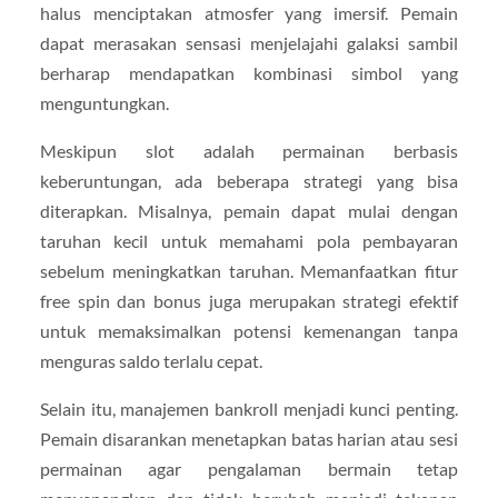
halus menciptakan atmosfer yang imersif. Pemain
dapat merasakan sensasi menjelajahi galaksi sambil
berharap mendapatkan kombinasi simbol yang
menguntungkan.
Meskipun slot adalah permainan berbasis
keberuntungan, ada beberapa strategi yang bisa
diterapkan. Misalnya, pemain dapat mulai dengan
taruhan kecil untuk memahami pola pembayaran
sebelum meningkatkan taruhan. Memanfaatkan fitur
free spin dan bonus juga merupakan strategi efektif
untuk memaksimalkan potensi kemenangan tanpa
menguras saldo terlalu cepat.
Selain itu, manajemen bankroll menjadi kunci penting.
Pemain disarankan menetapkan batas harian atau sesi
permainan agar pengalaman bermain tetap