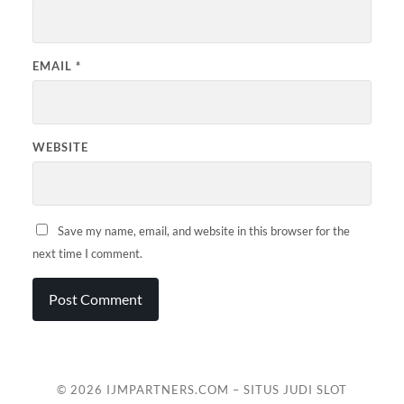
EMAIL
*
WEBSITE
Save my name, email, and website in this browser for the
next time I comment.
© 2026
IJMPARTNERS.COM – SITUS JUDI SLOT