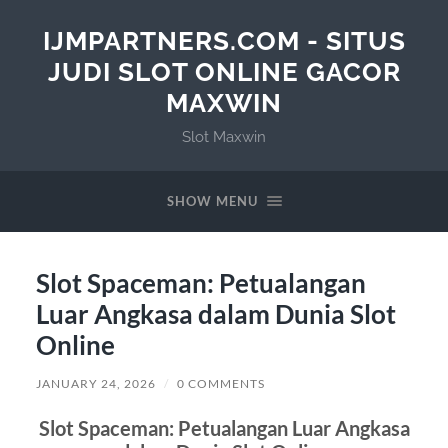
IJMPARTNERS.COM - SITUS
JUDI SLOT ONLINE GACOR
MAXWIN
Slot Maxwin
SHOW MENU
Slot Spaceman: Petualangan
Luar Angkasa dalam Dunia Slot
Online
JANUARY 24, 2026
/
0 COMMENTS
Slot Spaceman: Petualangan Luar Angkasa