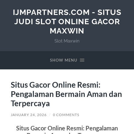
IJMPARTNERS.COM - SITUS
JUDI SLOT ONLINE GACOR
MAXWIN
Slot Maxwin
SHOW MENU
Situs Gacor Online Resmi:
Pengalaman Bermain Aman dan
Terpercaya
JANUARY 24, 2026
/
0 COMMENTS
Situs Gacor Online Resmi: Pengalaman