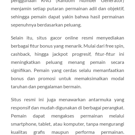
penggunaan RNG (Random Number Generator)
menjamin setiap putaran permainan adil dan objektif,
sehingga pemain dapat yakin bahwa hasil permainan
sepenuhnya berdasarkan peluang.
Selain itu, situs gacor online resmi menyediakan
berbagai fitur bonus yang menarik. Mulai dari free spin,
cashback, hingga jackpot progresif, fitur-fitur ini
meningkatkan peluang menang pemain secara
signifikan. Pemain yang cerdas selalu memanfaatkan
bonus dan promosi untuk memaksimalkan modal
taruhan dan pengalaman bermain.
Situs resmi ini juga menawarkan antarmuka yang
responsif dan mudah digunakan di berbagai perangkat.
Pemain dapat mengakses permainan melalui
smartphone, tablet, atau komputer, tanpa mengurangi
kualitas grafis maupun performa permainan.