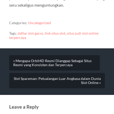
seru sekaligus menguntungkan.
Categories:
Uncategorized
Tags:
daftar slot gacor
,
link situs slot
,
situs judi slot online
terpercaya
« Mengapa Orbit4D Resmi Dianggap Sebagai Situs
Resmi yang Konsisten dan Terpercaya
Slot Spaceman: Petualangan Luar Angkasa dalam Dunia
Slot Online »
Leave a Reply