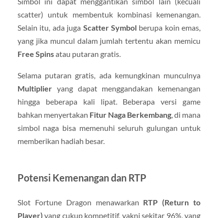
Simbol ini dapat menggantikan simbol lain (kecuali
scatter) untuk membentuk kombinasi kemenangan.
Selain itu, ada juga
Scatter Symbol
berupa koin emas,
yang jika muncul dalam jumlah tertentu akan memicu
Free Spins
atau putaran gratis.
Selama putaran gratis, ada kemungkinan munculnya
Multiplier
yang dapat menggandakan kemenangan
hingga beberapa kali lipat. Beberapa versi game
bahkan menyertakan
Fitur Naga Berkembang
, di mana
simbol naga bisa memenuhi seluruh gulungan untuk
memberikan hadiah besar.
Potensi Kemenangan dan RTP
Slot Fortune Dragon menawarkan
RTP (Return to
Player)
yang cukup kompetitif, yakni sekitar 96%, yang