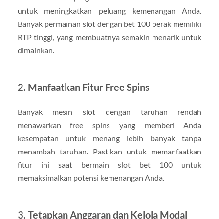
untuk meningkatkan peluang kemenangan Anda.
Banyak permainan slot dengan bet 100 perak memiliki
RTP tinggi, yang membuatnya semakin menarik untuk
dimainkan.
2. Manfaatkan Fitur Free Spins
Banyak mesin slot dengan taruhan rendah
menawarkan free spins yang memberi Anda
kesempatan untuk menang lebih banyak tanpa
menambah taruhan. Pastikan untuk memanfaatkan
fitur ini saat bermain slot bet 100 untuk
memaksimalkan potensi kemenangan Anda.
3. Tetapkan Anggaran dan Kelola Modal