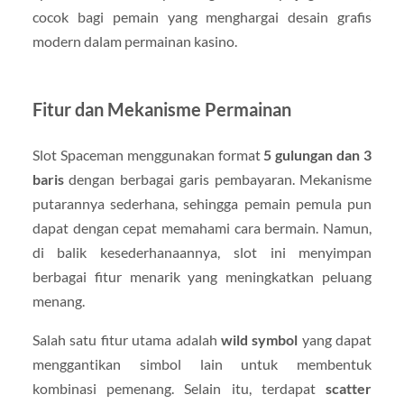
cocok bagi pemain yang menghargai desain grafis
modern dalam permainan kasino.
Fitur dan Mekanisme Permainan
Slot Spaceman menggunakan format
5 gulungan dan 3
baris
dengan berbagai garis pembayaran. Mekanisme
putarannya sederhana, sehingga pemain pemula pun
dapat dengan cepat memahami cara bermain. Namun,
di balik kesederhanaannya, slot ini menyimpan
berbagai fitur menarik yang meningkatkan peluang
menang.
Salah satu fitur utama adalah
wild symbol
yang dapat
menggantikan simbol lain untuk membentuk
kombinasi pemenang. Selain itu, terdapat
scatter