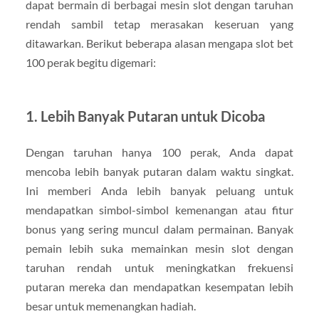
dapat bermain di berbagai mesin slot dengan taruhan
rendah sambil tetap merasakan keseruan yang
ditawarkan. Berikut beberapa alasan mengapa slot bet
100 perak begitu digemari:
1. Lebih Banyak Putaran untuk Dicoba
Dengan taruhan hanya 100 perak, Anda dapat
mencoba lebih banyak putaran dalam waktu singkat.
Ini memberi Anda lebih banyak peluang untuk
mendapatkan simbol-simbol kemenangan atau fitur
bonus yang sering muncul dalam permainan. Banyak
pemain lebih suka memainkan mesin slot dengan
taruhan rendah untuk meningkatkan frekuensi
putaran mereka dan mendapatkan kesempatan lebih
besar untuk memenangkan hadiah.