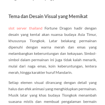
Tema dan Desain Visual yang Memikat
slot server thailand
Fortune Dragon hadir dengan
desain yang kental akan nuansa budaya Asia Timur,
khususnya Tiongkok. Latar belakang permainan
dipenuhi dengan warna merah dan emas yang
melambangkan keberuntungan dan kekayaan. Simbol-
simbol dalam permainan ini juga tidak kalah menarik,
mulai dari naga emas, koin keberuntungan, lentera
merah, hingga karakter huruf Mandarin.
Setiap elemen visual dirancang dengan detail yang
halus dan efek animasi yang menghidupkan permainan.
Musik latar yang khas budaya Tiongkok menambah
suasana mistis dan membuat pengalaman bermain