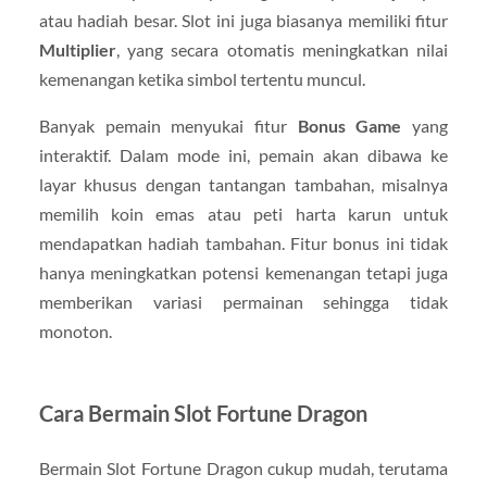
atau hadiah besar. Slot ini juga biasanya memiliki fitur
Multiplier
, yang secara otomatis meningkatkan nilai
kemenangan ketika simbol tertentu muncul.
Banyak pemain menyukai fitur
Bonus Game
yang
interaktif. Dalam mode ini, pemain akan dibawa ke
layar khusus dengan tantangan tambahan, misalnya
memilih koin emas atau peti harta karun untuk
mendapatkan hadiah tambahan. Fitur bonus ini tidak
hanya meningkatkan potensi kemenangan tetapi juga
memberikan variasi permainan sehingga tidak
monoton.
Cara Bermain Slot Fortune Dragon
Bermain Slot Fortune Dragon cukup mudah, terutama