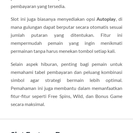
pembayaran yang tersedia.
Slot ini juga biasanya menyediakan opsi
Autoplay
, di
mana gulungan dapat berputar secara otomatis sesuai
jumlah putaran yang ditentukan. Fitur ini
mempermudah pemain yang ingin menikmati
permainan tanpa harus menekan tombol setiap kali.
Selain aspek hiburan, penting bagi pemain untuk
memahami tabel pembayaran dan peluang kombinasi
simbol agar strategi bermain lebih optimal.
Pemahaman ini juga membantu dalam memanfaatkan
fitur-fitur seperti Free Spins, Wild, dan Bonus Game
secara maksimal.