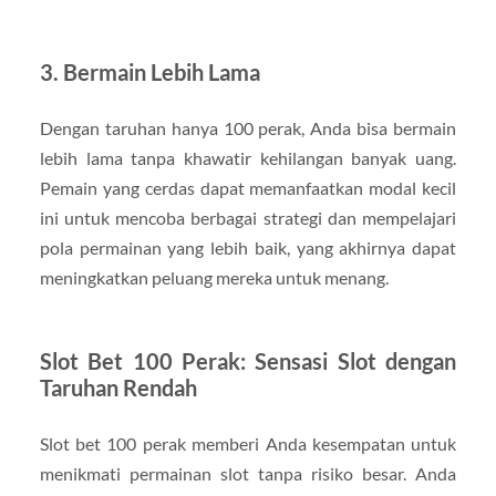
3. Bermain Lebih Lama
Dengan taruhan hanya 100 perak, Anda bisa bermain
lebih lama tanpa khawatir kehilangan banyak uang.
Pemain yang cerdas dapat memanfaatkan modal kecil
ini untuk mencoba berbagai strategi dan mempelajari
pola permainan yang lebih baik, yang akhirnya dapat
meningkatkan peluang mereka untuk menang.
Slot Bet 100 Perak: Sensasi Slot dengan
Taruhan Rendah
Slot bet 100 perak memberi Anda kesempatan untuk
menikmati permainan slot tanpa risiko besar. Anda