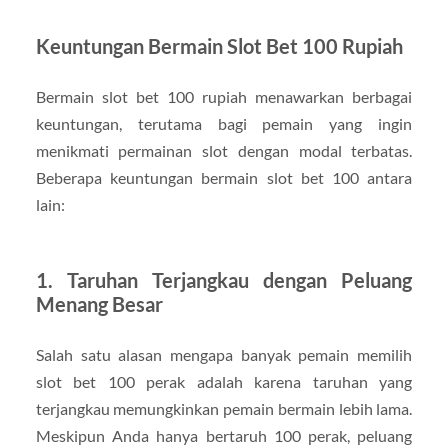
Keuntungan Bermain Slot Bet 100 Rupiah
Bermain slot bet 100 rupiah menawarkan berbagai
keuntungan, terutama bagi pemain yang ingin
menikmati permainan slot dengan modal terbatas.
Beberapa keuntungan bermain slot bet 100 antara
lain:
1. Taruhan Terjangkau dengan Peluang
Menang Besar
Salah satu alasan mengapa banyak pemain memilih
slot bet 100 perak adalah karena taruhan yang
terjangkau memungkinkan pemain bermain lebih lama.
Meskipun Anda hanya bertaruh 100 perak, peluang