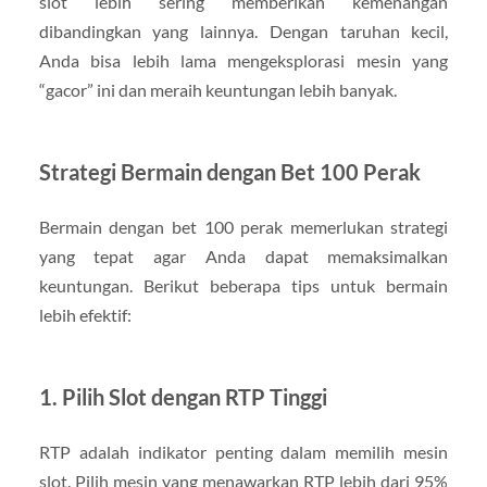
slot lebih sering memberikan kemenangan
dibandingkan yang lainnya. Dengan taruhan kecil,
Anda bisa lebih lama mengeksplorasi mesin yang
“gacor” ini dan meraih keuntungan lebih banyak.
Strategi Bermain dengan Bet 100 Perak
Bermain dengan bet 100 perak memerlukan strategi
yang tepat agar Anda dapat memaksimalkan
keuntungan. Berikut beberapa tips untuk bermain
lebih efektif:
1. Pilih Slot dengan RTP Tinggi
RTP adalah indikator penting dalam memilih mesin
slot. Pilih mesin yang menawarkan RTP lebih dari 95%