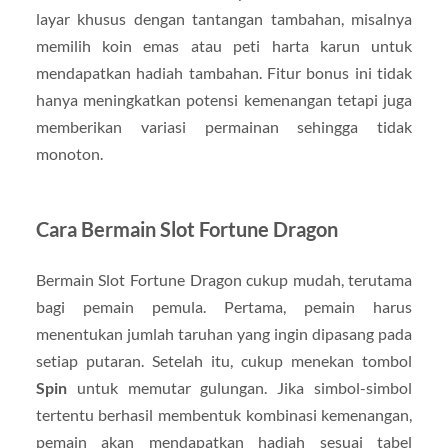
layar khusus dengan tantangan tambahan, misalnya
memilih koin emas atau peti harta karun untuk
mendapatkan hadiah tambahan. Fitur bonus ini tidak
hanya meningkatkan potensi kemenangan tetapi juga
memberikan variasi permainan sehingga tidak
monoton.
Cara Bermain Slot Fortune Dragon
Bermain Slot Fortune Dragon cukup mudah, terutama
bagi pemain pemula. Pertama, pemain harus
menentukan jumlah taruhan yang ingin dipasang pada
setiap putaran. Setelah itu, cukup menekan tombol
Spin
untuk memutar gulungan. Jika simbol-simbol
tertentu berhasil membentuk kombinasi kemenangan,
pemain akan mendapatkan hadiah sesuai tabel