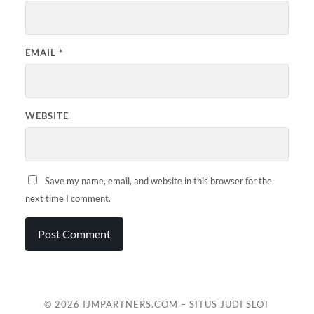
EMAIL
*
WEBSITE
Save my name, email, and website in this browser for the
next time I comment.
© 2026
IJMPARTNERS.COM – SITUS JUDI SLOT