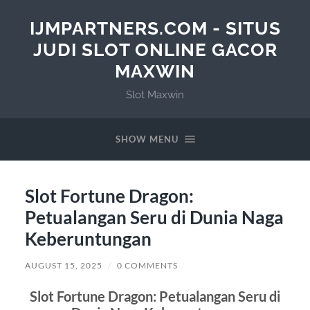
IJMPARTNERS.COM - SITUS
JUDI SLOT ONLINE GACOR
MAXWIN
Slot Maxwin
SHOW MENU
Slot Fortune Dragon:
Petualangan Seru di Dunia Naga
Keberuntungan
AUGUST 15, 2025
/
0 COMMENTS
Slot Fortune Dragon: Petualangan Seru di