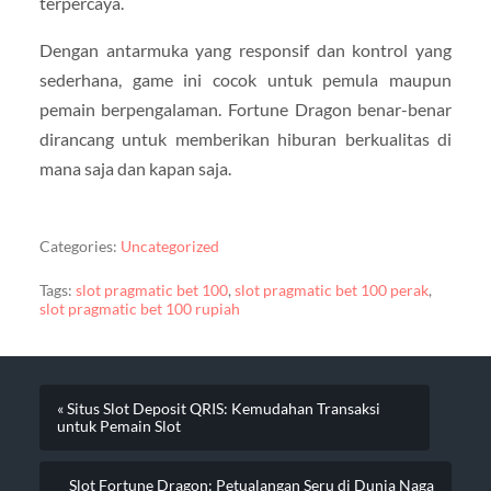
terpercaya.
Dengan antarmuka yang responsif dan kontrol yang
sederhana, game ini cocok untuk pemula maupun
pemain berpengalaman. Fortune Dragon benar-benar
dirancang untuk memberikan hiburan berkualitas di
mana saja dan kapan saja.
Categories:
Uncategorized
Tags:
slot pragmatic bet 100
,
slot pragmatic bet 100 perak
,
slot pragmatic bet 100 rupiah
« Situs Slot Deposit QRIS: Kemudahan Transaksi
untuk Pemain Slot
Slot Fortune Dragon: Petualangan Seru di Dunia Naga