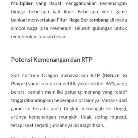
Multiplier
yang dapat menggandakan kemenangan
hingga beberapa kali lipat. Beberapa versi game
bahkan menyertakan
Fitur Naga Berkembang
, di mana
simbol naga bisa memenuhi seluruh gulungan untuk
memberikan hadiah besar.
Potensi Kemenangan dan RTP
Slot Fortune Dragon menawarkan
RTP (Return to
Player)
yang cukup kompetitif, yakni sekitar 96%, yang
berarti pemain memiliki peluang menang yang relatif
tinggi dibandingkan beberapa slot lainnya. Varians dari
game ini berada pada tingkat menengah ke tinggi,
artinya kemenangan mungkin tidak sering muncul,
tetapi saat terjadi, jumlahnya bisa signifikan.