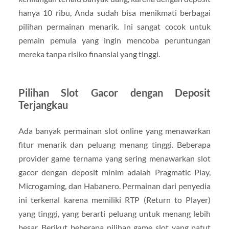
hanya
10
ribu,
Anda
sudah
bisa
menikmati
berbagai
pilihan
permainan
menarik.
Ini
sangat
cocok
untuk
pemain
pemula
yang
ingin
mencoba
peruntungan
mereka
tanpa
risiko
finansial
yang
tinggi.
Pilihan
Slot
Gacor
dengan
Deposit
Terjangkau
Ada
banyak
permainan
slot
online
yang
menawarkan
fitur
menarik
dan
peluang
menang
tinggi.
Beberapa
provider
game
ternama
yang
sering
menawarkan
slot
gacor
dengan
deposit
minim
adalah
Pragmatic
Play,
Microgaming,
dan
Habanero.
Permainan
dari
penyedia
ini
terkenal
karena
memiliki
RTP (
Return
to
Player)
yang
tinggi,
yang
berarti
peluang
untuk
menang
lebih
besar.
Berikut
beberapa
pilihan
game
slot
yang
patut