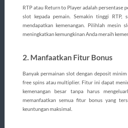
RTP
atau
Return
to
Player
adalah
persentase
p
slot
kepada
pemain.
Semakin
tinggi
RTP,
mendapatkan
kemenangan.
Pilihlah
mesin
s
meningkatkan
kemungkinan
Anda
meraih
keme
2.
Manfaatkan
Fitur
Bonus
Banyak
permainan
slot
dengan
deposit
mini
free
spins
atau
multiplier.
Fitur
ini
dapat
meni
kemenangan
besar
tanpa
harus
mengelua
memanfaatkan
semua
fitur
bonus
yang
ter
keuntungan
maksimal.