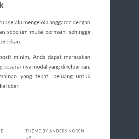
k
tuk
selalu
mengelola
anggaran
dengan
gan
sebelum
mulai
bermain,
sehingga
tertekan.
posit
minim,
Anda
dapat
merasakan
ng
besarannya
modal
yang
dikeluarkan.
rmainan
yang
tepat,
peluang
untuk
uka
lebar.
NE
THEME BY
ANDERS NORÉN
—
UP ↑