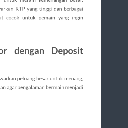
warkan
RTP
yang
tinggi
dan
berbagai
gat
cocok
untuk
pemain
yang
ingin
cor
dengan
Deposit
warkan
peluang
besar
untuk
menang,
kan
agar
pengalaman
bermain
menjadi