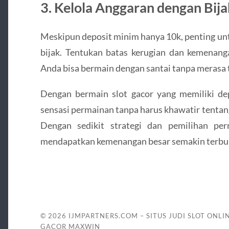
3.
Kelola
Anggaran
dengan
Bija
Meskipun
deposit
minim
hanya
10k,
penting
un
bijak.
Tentukan
batas
kerugian
dan
kemenan
Anda
bisa
bermain
dengan
santai
tanpa
merasa
Dengan
bermain
slot
gacor
yang
memiliki
de
sensasi
permainan
tanpa
harus
khawatir
tenta
Dengan
sedikit
strategi
dan
pemilihan
pe
mendapatkan
kemenangan
besar
semakin
terb
© 2026
IJMPARTNERS.COM – SITUS JUDI SLOT ONLI
GACOR MAXWIN