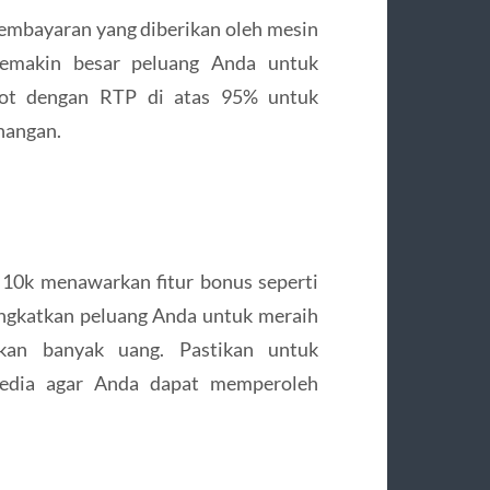
embayaran
yang
diberikan
oleh
mesin
semakin
besar
peluang
Anda
untuk
lot
dengan
RTP
di
atas
95%
untuk
nangan.
m
10k
menawarkan
fitur
bonus
seperti
ngkatkan
peluang
Anda
untuk
meraih
rkan
banyak
uang.
Pastikan
untuk
sedia
agar
Anda
dapat
memperoleh