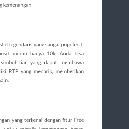
ng
kemenangan.
slot
legendaris
yang
sangat
populer
di
posit
minim
hanya
10k,
Anda
bisa
n
simbol
liar
yang
dapat
membawa
liki
RTP
yang
menarik,
memberikan
ain.
angan
yang
terkenal
dengan
fitur
Free
an
untuk
meraih
kemenangan
besar.