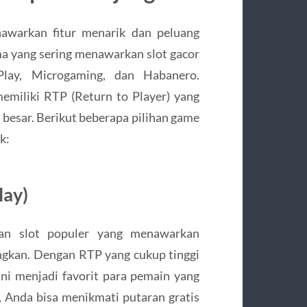
nawarkan
fitur
menarik
dan
peluang
ma
yang
sering
menawarkan
slot
gacor
Play,
Microgaming,
dan
Habanero.
emiliki
RTP (
Return
to
Player)
yang
h
besar.
Berikut
beberapa
pilihan
game
k:
lay)
nan
slot
populer
yang
menawarkan
ngkan.
Dengan
RTP
yang
cukup
tinggi
ini
menjadi
favorit
para
pemain
yang
,
Anda
bisa
menikmati
putaran
gratis