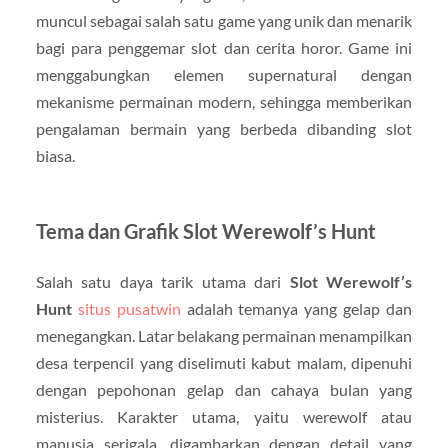
muncul sebagai salah satu game yang unik dan menarik
bagi para penggemar slot dan cerita horor. Game ini
menggabungkan elemen supernatural dengan
mekanisme permainan modern, sehingga memberikan
pengalaman bermain yang berbeda dibanding slot
biasa.
Tema dan Grafik Slot Werewolf’s Hunt
Salah satu daya tarik utama dari
Slot Werewolf’s
Hunt
situs pusatwin
adalah temanya yang gelap dan
menegangkan. Latar belakang permainan menampilkan
desa terpencil yang diselimuti kabut malam, dipenuhi
dengan pepohonan gelap dan cahaya bulan yang
misterius. Karakter utama, yaitu werewolf atau
manusia serigala, digambarkan dengan detail yang