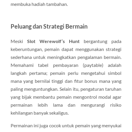
membuka hadiah tambahan.
Peluang dan Strategi Bermain
Meski
Slot Werewolf’s Hunt
bergantung pada
keberuntungan, pemain dapat menggunakan strategi
sederhana untuk meningkatkan pengalaman bermain.
Memahami tabel pembayaran (paytable) adalah
langkah pertama; pemain perlu mengetahui simbol
mana yang bernilai tinggi dan fitur bonus mana yang
paling menguntungkan. Selain itu, pengaturan taruhan
yang bijak membantu pemain mengontrol modal agar
permainan lebih lama dan mengurangi risiko
kehilangan banyak sekaligus.
Permainan ini juga cocok untuk pemain yang menyukai