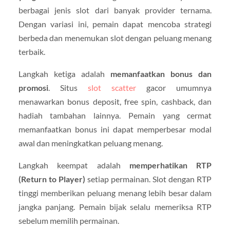
berbagai jenis slot dari banyak provider ternama.
Dengan variasi ini, pemain dapat mencoba strategi
berbeda dan menemukan slot dengan peluang menang
terbaik.
Langkah ketiga adalah
memanfaatkan bonus dan
promosi
. Situs
slot scatter
gacor umumnya
menawarkan bonus deposit, free spin, cashback, dan
hadiah tambahan lainnya. Pemain yang cermat
memanfaatkan bonus ini dapat memperbesar modal
awal dan meningkatkan peluang menang.
Langkah keempat adalah
memperhatikan RTP
(Return to Player)
setiap permainan. Slot dengan RTP
tinggi memberikan peluang menang lebih besar dalam
jangka panjang. Pemain bijak selalu memeriksa RTP
sebelum memilih permainan.