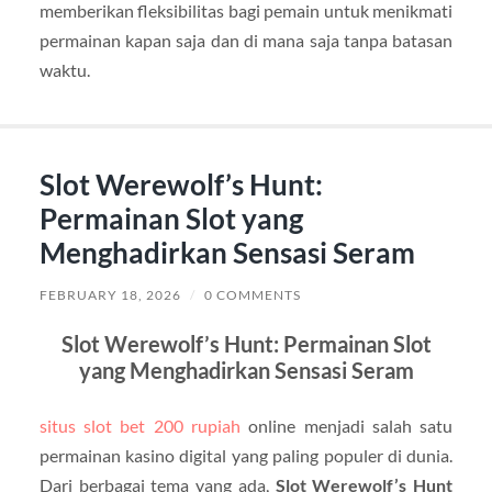
memberikan fleksibilitas bagi pemain untuk menikmati
permainan kapan saja dan di mana saja tanpa batasan
waktu.
Slot Werewolf’s Hunt:
Permainan Slot yang
Menghadirkan Sensasi Seram
FEBRUARY 18, 2026
/
0 COMMENTS
Slot Werewolf’s Hunt: Permainan Slot
yang Menghadirkan Sensasi Seram
situs slot bet 200 rupiah
online menjadi salah satu
permainan kasino digital yang paling populer di dunia.
Dari berbagai tema yang ada,
Slot Werewolf’s Hunt