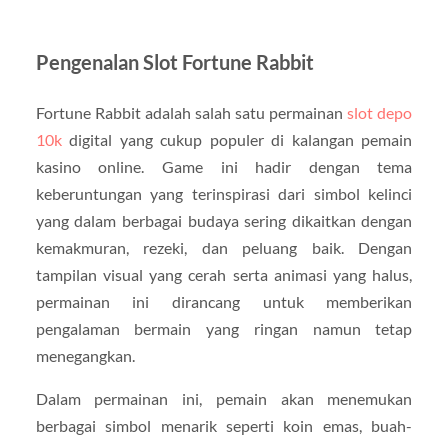
Pengenalan Slot Fortune Rabbit
Fortune Rabbit
adalah salah satu permainan
slot depo
10k
digital yang cukup populer di kalangan pemain
kasino online. Game ini hadir dengan tema
keberuntungan yang terinspirasi dari simbol kelinci
yang dalam berbagai budaya sering dikaitkan dengan
kemakmuran, rezeki, dan peluang baik. Dengan
tampilan visual yang cerah serta animasi yang halus,
permainan ini dirancang untuk memberikan
pengalaman bermain yang ringan namun tetap
menegangkan.
Dalam permainan ini, pemain akan menemukan
berbagai simbol menarik seperti koin emas, buah-