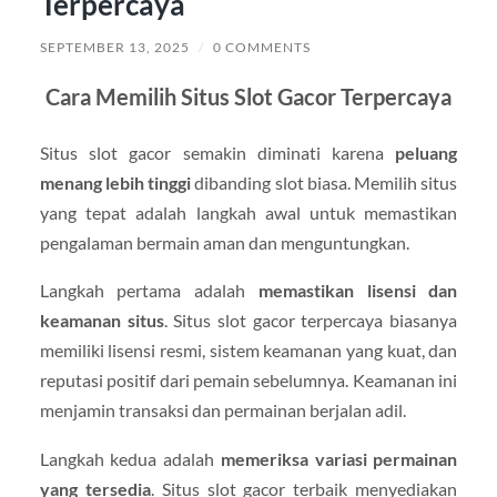
Terpercaya
SEPTEMBER 13, 2025
/
0 COMMENTS
Cara Memilih Situs Slot Gacor Terpercaya
Situs slot gacor semakin diminati karena
peluang
menang lebih tinggi
dibanding slot biasa. Memilih situs
yang tepat adalah langkah awal untuk memastikan
pengalaman bermain aman dan menguntungkan.
Langkah pertama adalah
memastikan lisensi dan
keamanan situs
. Situs slot gacor terpercaya biasanya
memiliki lisensi resmi, sistem keamanan yang kuat, dan
reputasi positif dari pemain sebelumnya. Keamanan ini
menjamin transaksi dan permainan berjalan adil.
Langkah kedua adalah
memeriksa variasi permainan
yang tersedia
. Situs slot gacor terbaik menyediakan