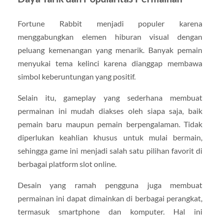
Fortune Rabbit
menjadi populer karena
menggabungkan elemen hiburan visual dengan
peluang kemenangan yang menarik. Banyak pemain
menyukai tema kelinci karena dianggap membawa
simbol keberuntungan yang positif.
Selain itu, gameplay yang sederhana membuat
permainan ini mudah diakses oleh siapa saja, baik
pemain baru maupun pemain berpengalaman. Tidak
diperlukan keahlian khusus untuk mulai bermain,
sehingga game ini menjadi salah satu pilihan favorit di
berbagai platform slot online.
Desain yang ramah pengguna juga membuat
permainan ini dapat dimainkan di berbagai perangkat,
termasuk smartphone dan komputer. Hal ini