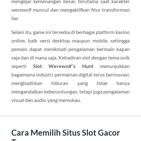
mengejar kemenangan besar, terutama saat karakter
werewolf muncul dan mengaktifkan fitur transformasi
liar.
Selain itu, game ini tersedia di berbagai platform kasino
online, baik versi desktop maupun mobile, sehingga
pemain dapat menikmati pengalaman bermain kapan
saja dan di mana saja. Kehadiran slot dengan tema unik
seperti
Slot Werewolf’s Hunt
menunjukkan
bagaimana industri permainan digital terus berinovasi,
menghadirkan hiburan yang tidak hanya
mengandalkan keberuntungan, tetapi juga pengalaman
visual dan audio yang memukau.
Cara Memilih Situs Slot Gacor