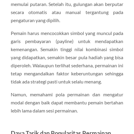
memulai putaran. Setelah itu, gulungan akan berputar
secara otomatis atau manual tergantung pada
pengaturan yang dipilih.
Pemain harus mencocokkan simbol yang muncul pada
garis pembayaran (payline) untuk mendapatkan
kemenangan. Semakin tinggi nilai kombinasi simbol
yang didapatkan, semakin besar pula hadiah yang bisa
diperoleh. Walaupun terlihat sederhana, permainan ini
tetap mengandalkan faktor keberuntungan sehingga
tidak ada strategi pasti untuk selalu menang.
Namun, memahami pola permainan dan mengatur
modal dengan baik dapat membantu pemain bertahan
lebih lama dalam sesi permainan.
Daya Tarik dan Popularitas Permainan