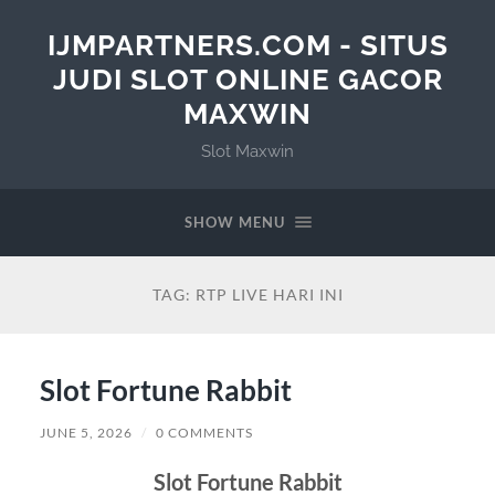
IJMPARTNERS.COM - SITUS
JUDI SLOT ONLINE GACOR
MAXWIN
Slot Maxwin
SHOW MENU
TAG:
RTP LIVE HARI INI
Slot Fortune Rabbit
JUNE 5, 2026
/
0 COMMENTS
Slot Fortune Rabbit