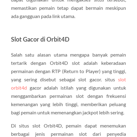
memastikan pemain tetap dapat bermain meskipun
ada gangguan pada link utama.
Slot Gacor di Orbit4D
Salah satu alasan utama mengapa banyak pemain
tertarik dengan Orbit4D slot adalah keberadaan
permainan dengan RTP (Return to Player) yang tinggi,
yang sering disebut sebagai slot gacor. situs
slot
orbit4d
gacor adalah istilah yang digunakan untuk
menggambarkan permainan slot dengan frekuensi
kemenangan yang lebih tinggi, memberikan peluang
bagi pemain untuk memenangkan jackpot lebih sering.
Di situs slot Orbit4D, pemain dapat menemukan
berbagai jenis permainan slot dari penyedia