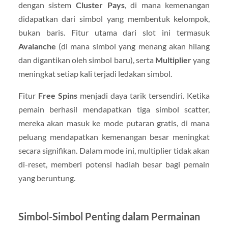
dengan sistem
Cluster Pays
, di mana kemenangan
didapatkan dari simbol yang membentuk kelompok,
bukan baris. Fitur utama dari slot ini termasuk
Avalanche
(di mana simbol yang menang akan hilang
dan digantikan oleh simbol baru), serta
Multiplier
yang
meningkat setiap kali terjadi ledakan simbol.
Fitur
Free Spins
menjadi daya tarik tersendiri. Ketika
pemain berhasil mendapatkan tiga simbol scatter,
mereka akan masuk ke mode putaran gratis, di mana
peluang mendapatkan kemenangan besar meningkat
secara signifikan. Dalam mode ini, multiplier tidak akan
di-reset, memberi potensi hadiah besar bagi pemain
yang beruntung.
Simbol-Simbol Penting dalam Permainan