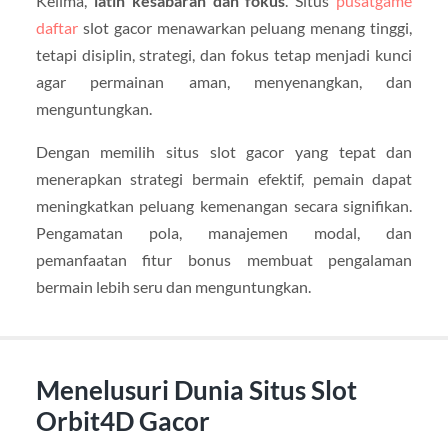
Kelima,
latih kesabaran dan fokus
. Situs
pusatgame
daftar
slot gacor menawarkan peluang menang tinggi,
tetapi disiplin, strategi, dan fokus tetap menjadi kunci
agar permainan aman, menyenangkan, dan
menguntungkan.
Dengan memilih situs slot gacor yang tepat dan
menerapkan strategi bermain efektif, pemain dapat
meningkatkan peluang kemenangan secara signifikan.
Pengamatan pola, manajemen modal, dan
pemanfaatan fitur bonus membuat pengalaman
bermain lebih seru dan menguntungkan.
Menelusuri Dunia Situs Slot
Orbit4D Gacor