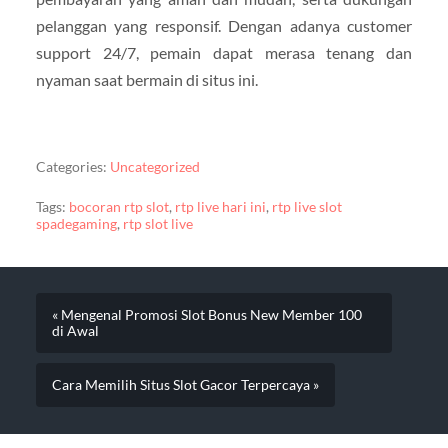
pelanggan yang responsif. Dengan adanya customer
support 24/7, pemain dapat merasa tenang dan
nyaman saat bermain di situs ini.
Categories:
Uncategorized
Tags:
bocoran rtp slot
,
rtp live hari ini
,
rtp live slot
spadegaming
,
rtp slot live
« Mengenal Promosi Slot Bonus New Member 100
di Awal
Cara Memilih Situs Slot Gacor Terpercaya »