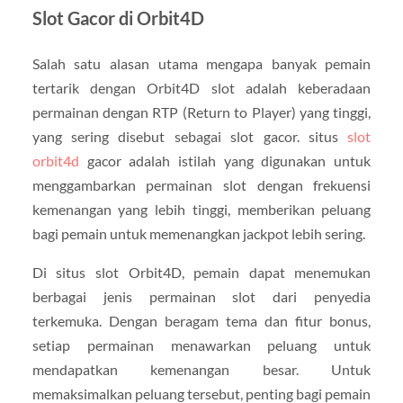
Slot Gacor di Orbit4D
Salah satu alasan utama mengapa banyak pemain
tertarik dengan Orbit4D slot adalah keberadaan
permainan dengan RTP (Return to Player) yang tinggi,
yang sering disebut sebagai slot gacor. situs
slot
orbit4d
gacor adalah istilah yang digunakan untuk
menggambarkan permainan slot dengan frekuensi
kemenangan yang lebih tinggi, memberikan peluang
bagi pemain untuk memenangkan jackpot lebih sering.
Di situs slot Orbit4D, pemain dapat menemukan
berbagai jenis permainan slot dari penyedia
terkemuka. Dengan beragam tema dan fitur bonus,
setiap permainan menawarkan peluang untuk
mendapatkan kemenangan besar. Untuk
memaksimalkan peluang tersebut, penting bagi pemain