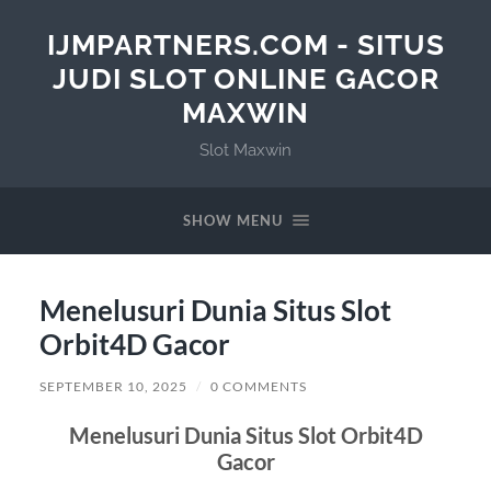
IJMPARTNERS.COM - SITUS
JUDI SLOT ONLINE GACOR
MAXWIN
Slot Maxwin
SHOW MENU
Menelusuri Dunia Situs Slot
Orbit4D Gacor
SEPTEMBER 10, 2025
/
0 COMMENTS
Menelusuri Dunia Situs Slot Orbit4D
Gacor