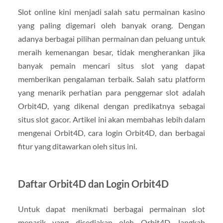
Slot online kini menjadi salah satu permainan kasino
yang paling digemari oleh banyak orang. Dengan
adanya berbagai pilihan permainan dan peluang untuk
meraih kemenangan besar, tidak mengherankan jika
banyak pemain mencari situs slot yang dapat
memberikan pengalaman terbaik. Salah satu platform
yang menarik perhatian para penggemar slot adalah
Orbit4D, yang dikenal dengan predikatnya sebagai
situs slot gacor. Artikel ini akan membahas lebih dalam
mengenai Orbit4D, cara login Orbit4D, dan berbagai
fitur yang ditawarkan oleh situs ini.
Daftar Orbit4D dan Login Orbit4D
Untuk dapat menikmati berbagai permainan slot
menarik yang disediakan oleh Orbit4D, langkah