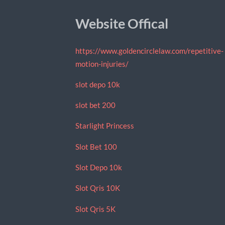
Website Offical
https://www.goldencirclelaw.com/repetitive-
motion-injuries/
slot depo 10k
slot bet 200
Starlight Princess
Slot Bet 100
Slot Depo 10k
Slot Qris 10K
Slot Qris 5K