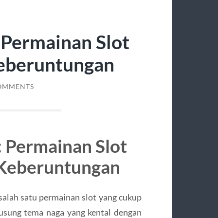
 Permainan Slot
eberuntungan
OMMENTS
: Permainan Slot
Keberuntungan
salah satu permainan slot yang cukup
gusung tema naga yang kental dengan