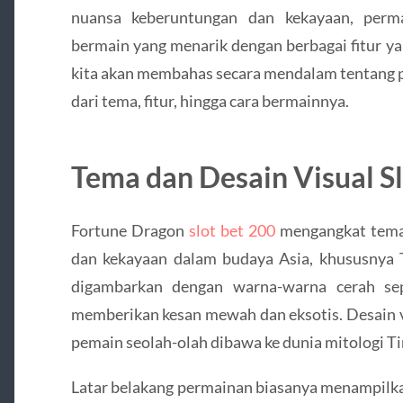
nuansa keberuntungan dan kekayaan, perm
bermain yang menarik dengan berbagai fitur ya
kita akan membahas secara mendalam tentang p
dari tema, fitur, hingga cara bermainnya.
Tema dan Desain Visual S
Fortune Dragon
slot bet 200
mengangkat tema 
dan kekayaan dalam budaya Asia, khususnya 
digambarkan dengan warna-warna cerah sep
memberikan kesan mewah dan eksotis. Desain v
pemain seolah-olah dibawa ke dunia mitologi T
Latar belakang permainan biasanya menampilkan