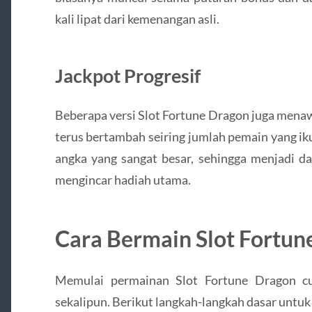
kali lipat dari kemenangan asli.
Jackpot Progresif
Beberapa versi Slot Fortune Dragon juga menaw
terus bertambah seiring jumlah pemain yang iku
angka yang sangat besar, sehingga menjadi da
mengincar hadiah utama.
Cara Bermain Slot Fortun
Memulai permainan Slot Fortune Dragon c
sekalipun. Berikut langkah-langkah dasar untuk