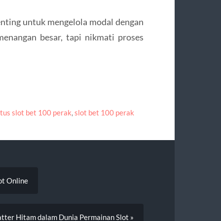
nting untuk mengelola modal dengan
menangan besar, tapi nikmati proses
itus slot bet 100 perak
,
slot bet 100 perak
ot Online
atter Hitam dalam Dunia Permainan Slot »