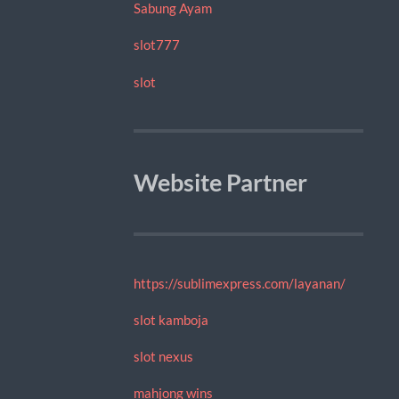
Sabung Ayam
slot777
slot
Website Partner
https://sublimexpress.com/layanan/
slot kamboja
slot nexus
mahjong wins