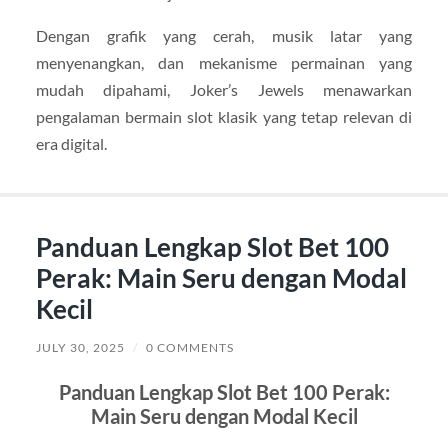
Dengan grafik yang cerah, musik latar yang
menyenangkan, dan mekanisme permainan yang
mudah dipahami, Joker’s Jewels menawarkan
pengalaman bermain slot klasik yang tetap relevan di
era digital.
Panduan Lengkap Slot Bet 100
Perak: Main Seru dengan Modal
Kecil
JULY 30, 2025
/
0 COMMENTS
Panduan Lengkap Slot Bet 100 Perak:
Main Seru dengan Modal Kecil