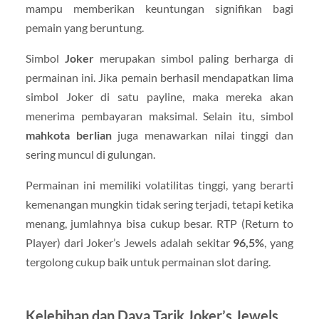
mampu memberikan keuntungan signifikan bagi
pemain yang beruntung.
Simbol
Joker
merupakan simbol paling berharga di
permainan ini. Jika pemain berhasil mendapatkan lima
simbol Joker di satu payline, maka mereka akan
menerima pembayaran maksimal. Selain itu, simbol
mahkota berlian
juga menawarkan nilai tinggi dan
sering muncul di gulungan.
Permainan ini memiliki volatilitas tinggi, yang berarti
kemenangan mungkin tidak sering terjadi, tetapi ketika
menang, jumlahnya bisa cukup besar. RTP (Return to
Player) dari Joker’s Jewels adalah sekitar
96,5%
, yang
tergolong cukup baik untuk permainan slot daring.
Kelebihan dan Daya Tarik Joker’s Jewels