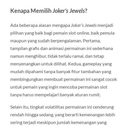
Kenapa Memilih
Joker’s Jewels
?
Ada beberapa alasan mengapa
Joker’s Jewels
menjadi
pilihan yang baik bagi pemain slot online, baik pemula
maupun yang sudah berpengalaman. Pertama,
tampilan grafis dan animasi permainan ini sederhana
namun menghibur, tidak terlalu ramai, dan tetap
menyenangkan untuk dilihat. Kedua, gameplay yang
mudah dipahami tanpa banyak fitur tambahan yang
membingungkan membuat permainan ini sangat cocok
untuk pemain yang ingin mencoba permainan slot
tanpa harus mempelajari banyak aturan rumit.
Selain itu, tingkat volatilitas permainan ini cenderung
rendah hingga sedang, yang berarti kemenangan lebih
sering terjadi meskipun jumlah kemenangan yang