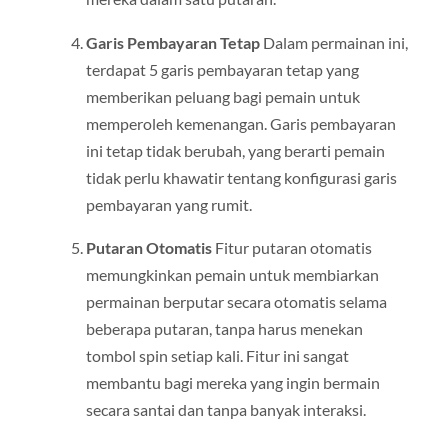
Garis Pembayaran Tetap
Dalam permainan ini,
terdapat 5 garis pembayaran tetap yang
memberikan peluang bagi pemain untuk
memperoleh kemenangan. Garis pembayaran
ini tetap tidak berubah, yang berarti pemain
tidak perlu khawatir tentang konfigurasi garis
pembayaran yang rumit.
Putaran Otomatis
Fitur putaran otomatis
memungkinkan pemain untuk membiarkan
permainan berputar secara otomatis selama
beberapa putaran, tanpa harus menekan
tombol spin setiap kali. Fitur ini sangat
membantu bagi mereka yang ingin bermain
secara santai dan tanpa banyak interaksi.