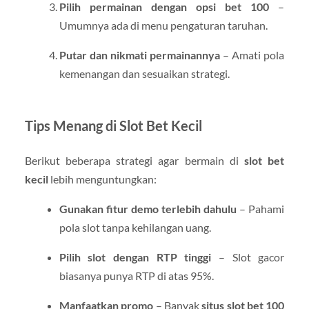
Pilih permainan dengan opsi bet 100
–
Umumnya ada di menu pengaturan taruhan.
Putar dan nikmati permainannya
– Amati pola
kemenangan dan sesuaikan strategi.
Tips Menang di Slot Bet Kecil
Berikut beberapa strategi agar bermain di
slot bet
kecil
lebih menguntungkan:
Gunakan fitur demo terlebih dahulu
– Pahami
pola slot tanpa kehilangan uang.
Pilih slot dengan RTP tinggi
– Slot gacor
biasanya punya RTP di atas 95%.
Manfaatkan promo
– Banyak
situs slot bet 100