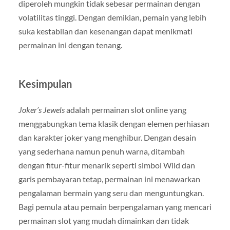
diperoleh mungkin tidak sebesar permainan dengan
volatilitas tinggi. Dengan demikian, pemain yang lebih
suka kestabilan dan kesenangan dapat menikmati
permainan ini dengan tenang.
Kesimpulan
Joker’s Jewels
adalah permainan slot online yang
menggabungkan tema klasik dengan elemen perhiasan
dan karakter joker yang menghibur. Dengan desain
yang sederhana namun penuh warna, ditambah
dengan fitur-fitur menarik seperti simbol Wild dan
garis pembayaran tetap, permainan ini menawarkan
pengalaman bermain yang seru dan menguntungkan.
Bagi pemula atau pemain berpengalaman yang mencari
permainan slot yang mudah dimainkan dan tidak