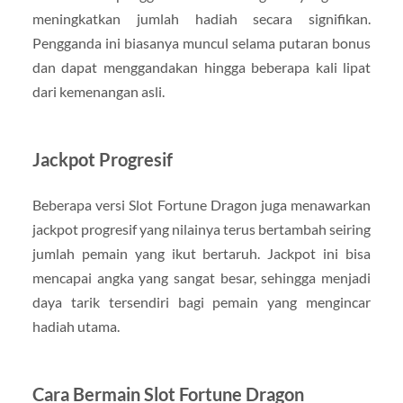
meningkatkan jumlah hadiah secara signifikan.
Pengganda ini biasanya muncul selama putaran bonus
dan dapat menggandakan hingga beberapa kali lipat
dari kemenangan asli.
Jackpot Progresif
Beberapa versi Slot Fortune Dragon juga menawarkan
jackpot progresif yang nilainya terus bertambah seiring
jumlah pemain yang ikut bertaruh. Jackpot ini bisa
mencapai angka yang sangat besar, sehingga menjadi
daya tarik tersendiri bagi pemain yang mengincar
hadiah utama.
Cara Bermain Slot Fortune Dragon