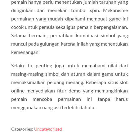
pemain hanya perlu menentukan jumlah taruhan yang
diinginkan dan menekan tombol spin. Mekanisme
permainan yang mudah dipahami membuat game ini
cocok untuk pemula sekaligus pemain berpengalaman.
Selama bermain, perhatikan kombinasi simbol yang
muncul pada gulungan karena inilah yang menentukan
kemenangan.
Selain itu, penting juga untuk memahami nilai dari
masing-masing simbol dan aturan dalam game untuk
memaksimalkan peluang menang. Beberapa situs slot
online menyediakan fitur demo yang memungkinkan
pemain mencoba permainan ini tanpa harus
menggunakan uang asli terlebih dahulu.
Categories:
Uncategorized