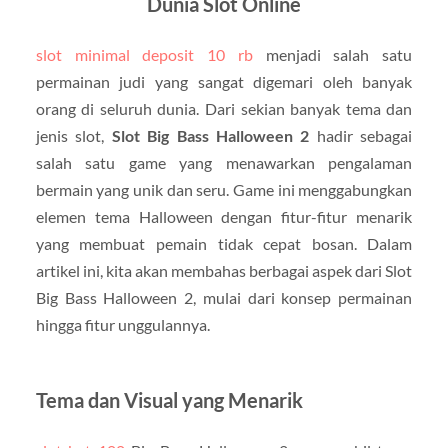
Dunia Slot Online
slot minimal deposit 10 rb
menjadi salah satu
permainan judi yang sangat digemari oleh banyak
orang di seluruh dunia. Dari sekian banyak tema dan
jenis slot,
Slot Big Bass Halloween 2
hadir sebagai
salah satu game yang menawarkan pengalaman
bermain yang unik dan seru. Game ini menggabungkan
elemen tema Halloween dengan fitur-fitur menarik
yang membuat pemain tidak cepat bosan. Dalam
artikel ini, kita akan membahas berbagai aspek dari Slot
Big Bass Halloween 2, mulai dari konsep permainan
hingga fitur unggulannya.
Tema dan Visual yang Menarik