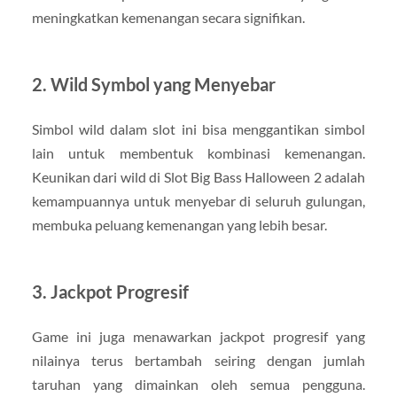
meningkatkan kemenangan secara signifikan.
2. Wild Symbol yang Menyebar
Simbol wild dalam slot ini bisa menggantikan simbol
lain untuk membentuk kombinasi kemenangan.
Keunikan dari wild di Slot Big Bass Halloween 2 adalah
kemampuannya untuk menyebar di seluruh gulungan,
membuka peluang kemenangan yang lebih besar.
3. Jackpot Progresif
Game ini juga menawarkan jackpot progresif yang
nilainya terus bertambah seiring dengan jumlah
taruhan yang dimainkan oleh semua pengguna.