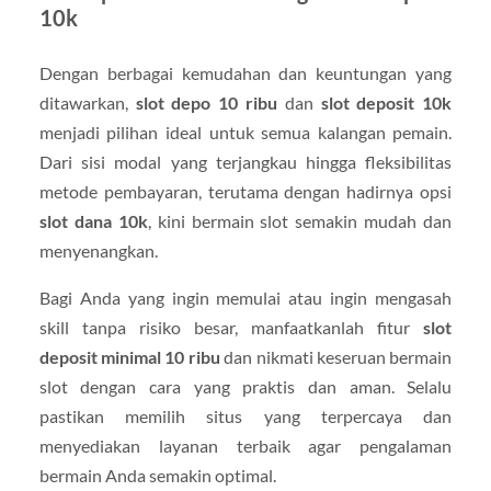
10k
Dengan berbagai kemudahan dan keuntungan yang
ditawarkan,
slot depo 10 ribu
dan
slot deposit 10k
menjadi pilihan ideal untuk semua kalangan pemain.
Dari sisi modal yang terjangkau hingga fleksibilitas
metode pembayaran, terutama dengan hadirnya opsi
slot dana 10k
, kini bermain slot semakin mudah dan
menyenangkan.
Bagi Anda yang ingin memulai atau ingin mengasah
skill tanpa risiko besar, manfaatkanlah fitur
slot
deposit minimal 10 ribu
dan nikmati keseruan bermain
slot dengan cara yang praktis dan aman. Selalu
pastikan memilih situs yang terpercaya dan
menyediakan layanan terbaik agar pengalaman
bermain Anda semakin optimal.