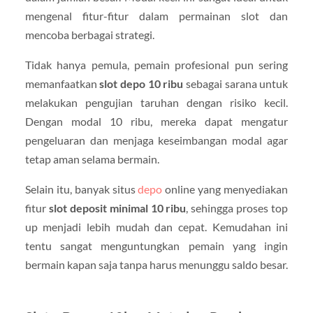
mengenal fitur-fitur dalam permainan slot dan
mencoba berbagai strategi.
Tidak hanya pemula, pemain profesional pun sering
memanfaatkan
slot depo 10 ribu
sebagai sarana untuk
melakukan pengujian taruhan dengan risiko kecil.
Dengan modal 10 ribu, mereka dapat mengatur
pengeluaran dan menjaga keseimbangan modal agar
tetap aman selama bermain.
Selain itu, banyak situs
depo
online yang menyediakan
fitur
slot deposit minimal 10 ribu
, sehingga proses top
up menjadi lebih mudah dan cepat. Kemudahan ini
tentu sangat menguntungkan pemain yang ingin
bermain kapan saja tanpa harus menunggu saldo besar.