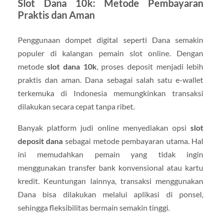
Slot Dana 10k: Metode Pembayaran
Praktis dan Aman
Penggunaan dompet digital seperti Dana semakin
populer di kalangan pemain slot online. Dengan
metode
slot dana 10k
, proses deposit menjadi lebih
praktis dan aman. Dana sebagai salah satu e-wallet
terkemuka di Indonesia memungkinkan transaksi
dilakukan secara cepat tanpa ribet.
Banyak platform judi online menyediakan opsi
slot
deposit dana
sebagai metode pembayaran utama. Hal
ini memudahkan pemain yang tidak ingin
menggunakan transfer bank konvensional atau kartu
kredit. Keuntungan lainnya, transaksi menggunakan
Dana bisa dilakukan melalui aplikasi di ponsel,
sehingga fleksibilitas bermain semakin tinggi.