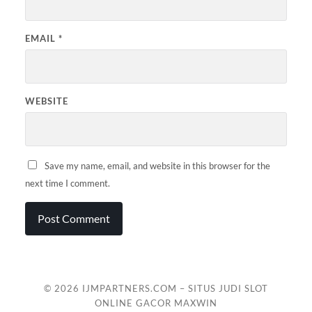
EMAIL
*
WEBSITE
Save my name, email, and website in this browser for the
next time I comment.
© 2026
IJMPARTNERS.COM – SITUS JUDI SLOT
ONLINE GACOR MAXWIN