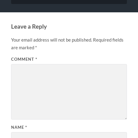
Leave a Reply
Your email address will not be published.
Required fields
are marked
*
COMMENT
*
NAME
*