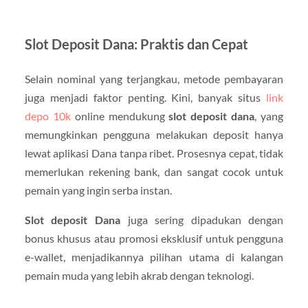
Slot Deposit Dana: Praktis dan Cepat
Selain nominal yang terjangkau, metode pembayaran
juga menjadi faktor penting. Kini, banyak situs
link
depo 10k
online mendukung
slot deposit dana
, yang
memungkinkan pengguna melakukan deposit hanya
lewat aplikasi Dana tanpa ribet. Prosesnya cepat, tidak
memerlukan rekening bank, dan sangat cocok untuk
pemain yang ingin serba instan.
Slot deposit Dana
juga sering dipadukan dengan
bonus khusus atau promosi eksklusif untuk pengguna
e-wallet, menjadikannya pilihan utama di kalangan
pemain muda yang lebih akrab dengan teknologi.