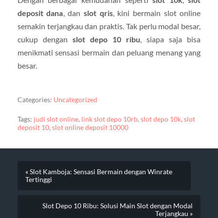
deposit dana
, dan
slot qris
, kini bermain slot online
semakin terjangkau dan praktis. Tak perlu modal besar,
cukup dengan
slot depo 10 ribu
, siapa saja bisa
menikmati sensasi bermain dan peluang menang yang
besar.
Categories:
Uncategorized
Tags:
judi slot online
,
link slot depo 10rb
,
slot depo 10k
,
slot
deposit 10
,
slot online deposit 10000
« Slot Kamboja: Sensasi Bermain dengan Winrate
Tertinggi
Slot Depo 10 Ribu: Solusi Main Slot dengan Modal
Terjangkau »