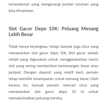
tersembunyi yang mengurangi jumlah taruhan yang
bisa dimainkan.
Slot Gacor Depo 10K: Peluang Menang
Lebih Besar
Tidak hanya terjangkau, tetapi banyak juga situs yang
menawarkan slot gacor depo 10k. Slot gacor adalah
istilah yang digunakan untuk menggambarkan mesin
slot yang sering memberikan kemenangan besar atau
jackpot. Dengan deposit yang relatif kecil, pemain
tetap memiliki kesempatan untuk menang besar. Oleh
karena itu, banyak pemain mencari situs yang
menawarkan slot gacor depo 10 rb untuk
memaksimalkan peluang mereka.