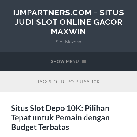
IJMPARTNERS.COM - SITUS
JUDI SLOT ONLINE GACOR
MAXWIN
Slot Maxwin
SHOW MENU
TAG:
SLOT DEPO PULSA 10K
Situs Slot Depo 10K: Pilihan
Tepat untuk Pemain dengan
Budget Terbatas