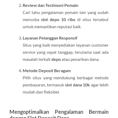
Review dan Testimoni Pemain
Cari tahu pengalaman pemain lain yang sudah
mencoba
slot depo 10 ribu
di situs tersebut
untuk memastikan reputasi baik.
Layanan Pelanggan Responsif
Situs yang baik menyediakan layanan customer
service yang cepat tanggap, terutama saat ada
masalah terkait
depo
atau penarikan dana.
Metode Deposit Beragam
Pilih situs yang mendukung berbagai metode
pembayaran, termasuk
slot dana 10k
agar lebih
mudah dan fleksibel.
Mengoptimalkan Pengalaman Bermain