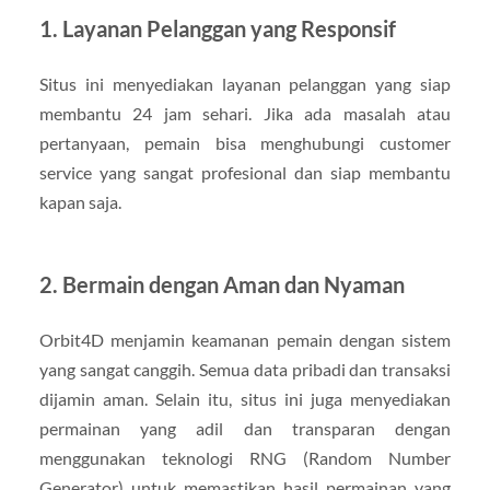
1. Layanan Pelanggan yang Responsif
Situs ini menyediakan layanan pelanggan yang siap
membantu 24 jam sehari. Jika ada masalah atau
pertanyaan, pemain bisa menghubungi customer
service yang sangat profesional dan siap membantu
kapan saja.
2. Bermain dengan Aman dan Nyaman
Orbit4D menjamin keamanan pemain dengan sistem
yang sangat canggih. Semua data pribadi dan transaksi
dijamin aman. Selain itu, situs ini juga menyediakan
permainan yang adil dan transparan dengan
menggunakan teknologi RNG (Random Number
Generator) untuk memastikan hasil permainan yang