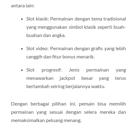
antara lain:
Slot klasik: Permainan dengan tema tradisional
yang menggunakan simbol klasik seperti buah-
buahan dan angka.
Slot video: Permainan dengan grafis yang lebih
canggih dan fitur bonus menarik.
Slot progresif: Jenis permainan yang
menawarkan jackpot besar yang terus
bertambah seiring berjalannya waktu.
Dengan berbagai pilihan ini, pemain bisa memilih
permainan yang sesuai dengan selera mereka dan
memaksimalkan peluang menang.