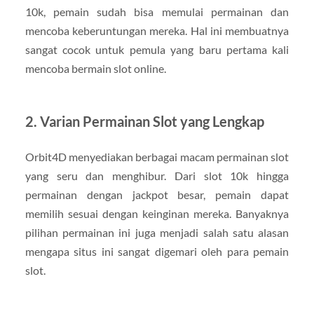
10k, pemain sudah bisa memulai permainan dan
mencoba keberuntungan mereka. Hal ini membuatnya
sangat cocok untuk pemula yang baru pertama kali
mencoba bermain slot online.
2. Varian Permainan Slot yang Lengkap
Orbit4D menyediakan berbagai macam permainan slot
yang seru dan menghibur. Dari slot 10k hingga
permainan dengan jackpot besar, pemain dapat
memilih sesuai dengan keinginan mereka. Banyaknya
pilihan permainan ini juga menjadi salah satu alasan
mengapa situs ini sangat digemari oleh para pemain
slot.