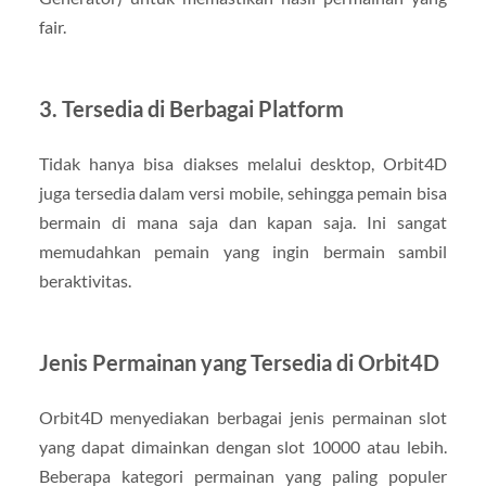
fair.
3. Tersedia di Berbagai Platform
Tidak hanya bisa diakses melalui desktop, Orbit4D
juga tersedia dalam versi mobile, sehingga pemain bisa
bermain di mana saja dan kapan saja. Ini sangat
memudahkan pemain yang ingin bermain sambil
beraktivitas.
Jenis Permainan yang Tersedia di Orbit4D
Orbit4D menyediakan berbagai jenis permainan slot
yang dapat dimainkan dengan slot 10000 atau lebih.
Beberapa kategori permainan yang paling populer