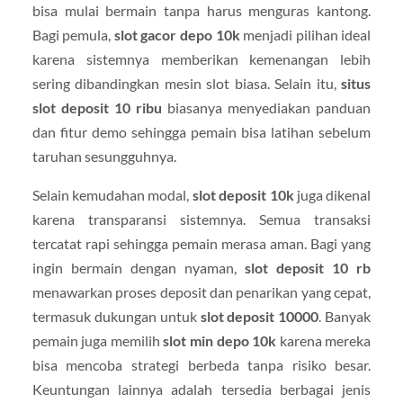
bisa mulai bermain tanpa harus menguras kantong.
Bagi pemula,
slot gacor depo 10k
menjadi pilihan ideal
karena sistemnya memberikan kemenangan lebih
sering dibandingkan mesin slot biasa. Selain itu,
situs
slot deposit 10 ribu
biasanya menyediakan panduan
dan fitur demo sehingga pemain bisa latihan sebelum
taruhan sesungguhnya.
Selain kemudahan modal,
slot deposit 10k
juga dikenal
karena transparansi sistemnya. Semua transaksi
tercatat rapi sehingga pemain merasa aman. Bagi yang
ingin bermain dengan nyaman,
slot deposit 10 rb
menawarkan proses deposit dan penarikan yang cepat,
termasuk dukungan untuk
slot deposit 10000
. Banyak
pemain juga memilih
slot min depo 10k
karena mereka
bisa mencoba strategi berbeda tanpa risiko besar.
Keuntungan lainnya adalah tersedia berbagai jenis