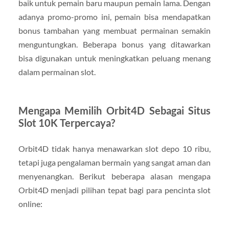
baik untuk pemain baru maupun pemain lama. Dengan
adanya promo-promo ini, pemain bisa mendapatkan
bonus tambahan yang membuat permainan semakin
menguntungkan. Beberapa bonus yang ditawarkan
bisa digunakan untuk meningkatkan peluang menang
dalam permainan slot.
Mengapa Memilih Orbit4D Sebagai Situs
Slot 10K Terpercaya?
Orbit4D tidak hanya menawarkan slot depo 10 ribu,
tetapi juga pengalaman bermain yang sangat aman dan
menyenangkan. Berikut beberapa alasan mengapa
Orbit4D menjadi pilihan tepat bagi para pencinta slot
online: