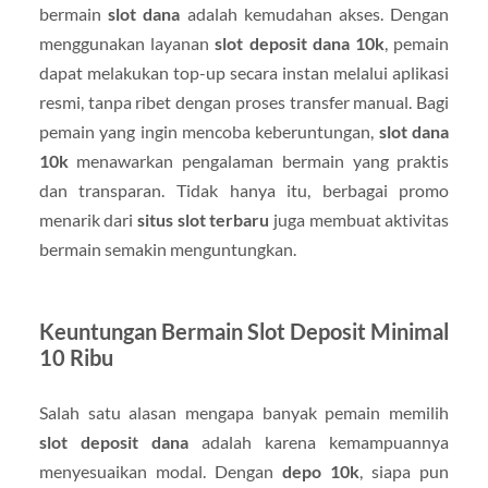
bermain
slot dana
adalah kemudahan akses. Dengan
menggunakan layanan
slot deposit dana 10k
, pemain
dapat melakukan top-up secara instan melalui aplikasi
resmi, tanpa ribet dengan proses transfer manual. Bagi
pemain yang ingin mencoba keberuntungan,
slot dana
10k
menawarkan pengalaman bermain yang praktis
dan transparan. Tidak hanya itu, berbagai promo
menarik dari
situs slot terbaru
juga membuat aktivitas
bermain semakin menguntungkan.
Keuntungan Bermain Slot Deposit Minimal
10 Ribu
Salah satu alasan mengapa banyak pemain memilih
slot deposit dana
adalah karena kemampuannya
menyesuaikan modal. Dengan
depo 10k
, siapa pun