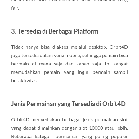
fair.
3. Tersedia di Berbagai Platform
Tidak hanya bisa diakses melalui desktop, Orbit4D
juga tersedia dalam versi mobile, sehingga pemain bisa
bermain di mana saja dan kapan saja. Ini sangat
memudahkan pemain yang ingin bermain sambil
beraktivitas.
Jenis Permainan yang Tersedia di Orbit4D
Orbit4D menyediakan berbagai jenis permainan slot
yang dapat dimainkan dengan slot 10000 atau lebih.
Beberapa kategori permainan yang paling populer