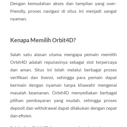
Dengan kemudahan akses dan tampilan yang user-
friendly, proses navigasi di situs ini menjadi sangat
nyaman.
Kenapa Memilih Orbit4D?
Salah satu alasan utama mengapa pemain memilih
Orbit4D adalah reputasinya sebagai slot terpercaya
dan aman. Situs ini telah melalui berbagai proses
verifikasi dan lisensi, sehingga para pemain dapat
bermain dengan nyaman tanpa khawatir mengenai
masalah keamanan. Orbit4D menyediakan berbagai
pilihan pembayaran yang mudah, sehingga proses
deposit dan withdrawal dapat dilakukan dengan cepat
dan efisien.