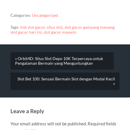
Categories:
Uncategorized
Tags:
link slot gacor
,
situs slot
,
slot gacor gampang menang
,
slot gacor hari ini
,
slot gacor maxwin
« Orbit4D: Situs Slot Depo 10K Terpercaya untuk
Pengalaman Bermain yang Menguntungkan
Slot Bet 100: Sensasi Bermain Slot dengan Modal Kecil
»
Leave a Reply
Your email address will not be published.
Required fields