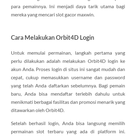
para pemainnya. Ini menjadi daya tarik utama bagi
mereka yang mencari slot gacor maxwin.
Cara Melakukan Orbit4D Login
Untuk memulai permainan, langkah pertama yang
perlu dilakukan adalah melakukan Orbit4D login ke
akun Anda. Proses login di situs ini sangat mudah dan
cepat, cukup memasukkan username dan password
yang telah Anda daftarkan sebelumnya. Bagi pemain
baru, Anda bisa mendaftar terlebih dahulu untuk
menikmati berbagai fasilitas dan promosi menarik yang
ditawarkan oleh Orbit4D.
Setelah berhasil login, Anda bisa langsung memilih
permainan slot terbaru yang ada di platform ini.