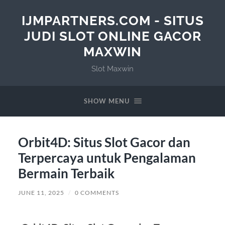
IJMPARTNERS.COM - SITUS
JUDI SLOT ONLINE GACOR
MAXWIN
Slot Maxwin
SHOW MENU
Orbit4D: Situs Slot Gacor dan
Terpercaya untuk Pengalaman
Bermain Terbaik
JUNE 11, 2025
/
0 COMMENTS