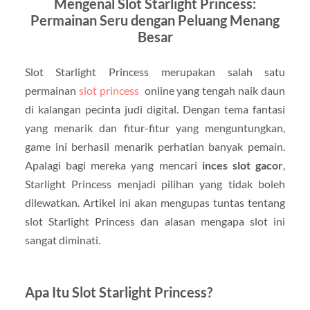
Mengenal Slot Starlight Princess:
Permainan Seru dengan Peluang Menang
Besar
Slot Starlight Princess merupakan salah satu
permainan
slot princess
online yang tengah naik daun
di kalangan pecinta judi digital. Dengan tema fantasi
yang menarik dan fitur-fitur yang menguntungkan,
game ini berhasil menarik perhatian banyak pemain.
Apalagi bagi mereka yang mencari
inces slot gacor
,
Starlight Princess menjadi pilihan yang tidak boleh
dilewatkan. Artikel ini akan mengupas tuntas tentang
slot Starlight Princess dan alasan mengapa slot ini
sangat diminati.
Apa Itu Slot Starlight Princess?