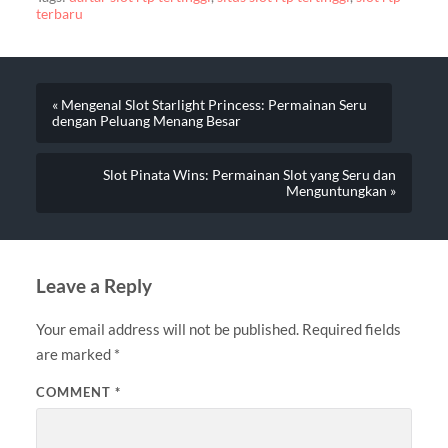
terbaru
« Mengenal Slot Starlight Princess: Permainan Seru
dengan Peluang Menang Besar
Slot Pinata Wins: Permainan Slot yang Seru dan
Menguntungkan »
Leave a Reply
Your email address will not be published.
Required fields
are marked
*
COMMENT
*