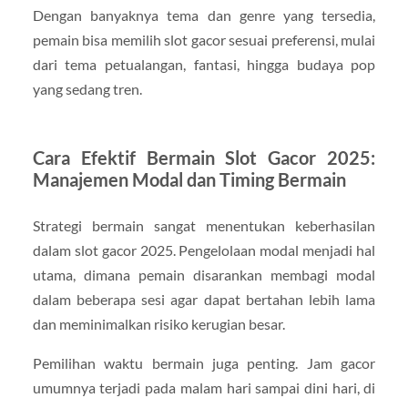
Dengan banyaknya tema dan genre yang tersedia,
pemain bisa memilih slot gacor sesuai preferensi, mulai
dari tema petualangan, fantasi, hingga budaya pop
yang sedang tren.
Cara Efektif Bermain Slot Gacor 2025:
Manajemen Modal dan Timing Bermain
Strategi bermain sangat menentukan keberhasilan
dalam slot gacor 2025. Pengelolaan modal menjadi hal
utama, dimana pemain disarankan membagi modal
dalam beberapa sesi agar dapat bertahan lebih lama
dan meminimalkan risiko kerugian besar.
Pemilihan waktu bermain juga penting. Jam gacor
umumnya terjadi pada malam hari sampai dini hari, di