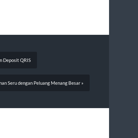
an Deposit QRIS
ainan Seru dengan Peluang Menang Besar »