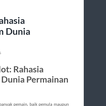
ahasia
m Dunia
S
lot: Rahasia
 Dunia Permainan
 banyak pemain, baik pemula maupun