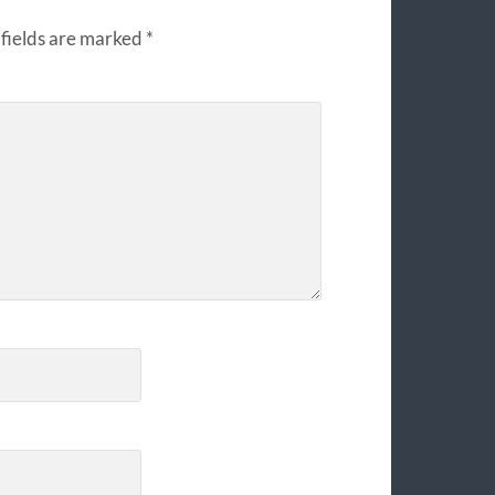
fields are marked
*