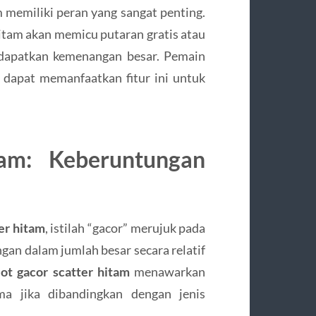
am memiliki peran yang sangat penting.
hitam akan memicu putaran gratis atau
ndapatkan kemenangan besar. Pemain
m dapat memanfaatkan fitur ini untuk
tam: Keberuntungan
ter hitam
, istilah “gacor” merujuk pada
an dalam jumlah besar secara relatif
lot gacor scatter hitam
menawarkan
ma jika dibandingkan dengan jenis