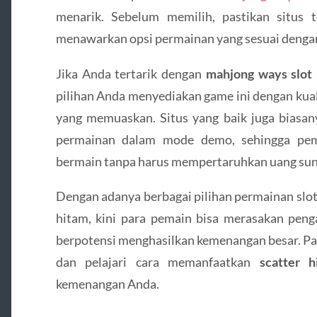
menarik. Sebelum memilih, pastikan situs t
menawarkan opsi permainan yang sesuai dengan
Jika Anda tertarik dengan
mahjong ways slot
pilihan Anda menyediakan game ini dengan kua
yang memuaskan. Situs yang baik juga bias
permainan dalam mode demo, sehingga pem
bermain tanpa harus mempertaruhkan uang su
Dengan adanya berbagai pilihan permainan slo
hitam, kini para pemain bisa merasakan peng
berpotensi menghasilkan kemenangan besar. Pas
dan pelajari cara memanfaatkan
scatter h
kemenangan Anda.