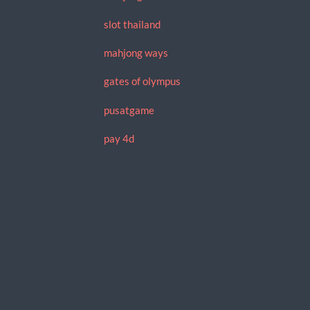
slot thailand
mahjong ways
gates of olympus
pusatgame
pay 4d