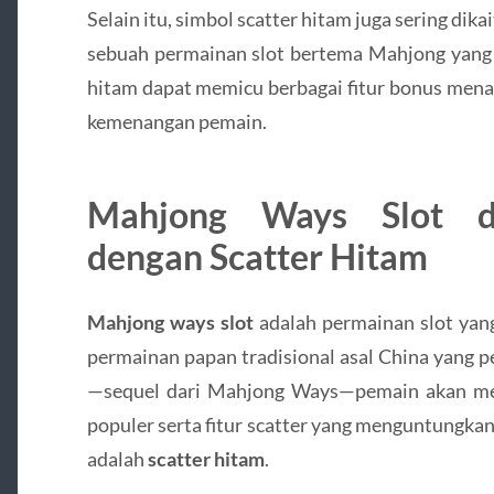
Selain itu, simbol scatter hitam juga sering di
sebuah permainan slot bertema Mahjong yang c
hitam dapat memicu berbagai fitur bonus mena
kemenangan pemain.
Mahjong Ways Slot da
dengan Scatter Hitam
Mahjong ways slot
adalah permainan slot ya
permainan papan tradisional asal China yang p
—sequel dari Mahjong Ways—pemain akan me
populer serta fitur scatter yang menguntungkan
adalah
scatter hitam
.