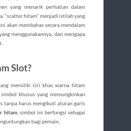
men yang menarik perhatian dalam
, “scatter hitam” menjadi istilah yang
el ini akan membahas secara mendalam
n yang menggunakannya, dan mengapa
t.
am Slot?
ang memiliki ciri khas warna hitam
ah simbol khusus yang memungkinkan
tanpa harus mengikuti aturan garis
er hitam
, simbol ini berfungsi sebagai
enguntungkan bagi pemain.