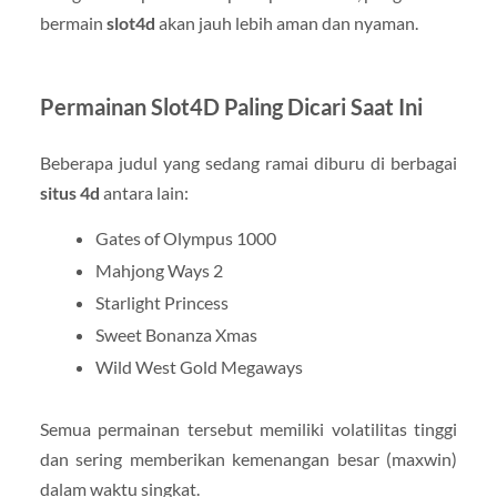
bermain
slot4d
akan jauh lebih aman dan nyaman.
Permainan Slot4D Paling Dicari Saat Ini
Beberapa judul yang sedang ramai diburu di berbagai
situs 4d
antara lain:
Gates of Olympus 1000
Mahjong Ways 2
Starlight Princess
Sweet Bonanza Xmas
Wild West Gold Megaways
Semua permainan tersebut memiliki volatilitas tinggi
dan sering memberikan kemenangan besar (maxwin)
dalam waktu singkat.