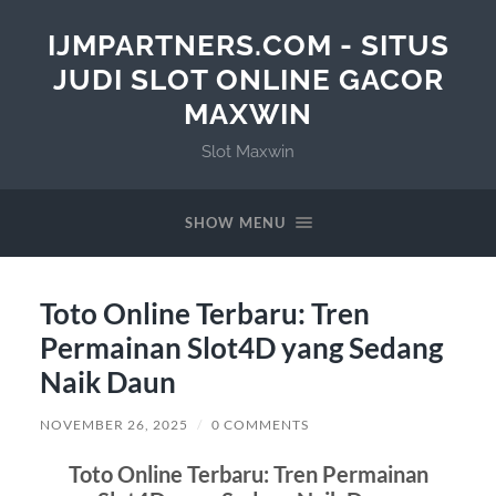
IJMPARTNERS.COM - SITUS
JUDI SLOT ONLINE GACOR
MAXWIN
Slot Maxwin
SHOW MENU
Toto Online Terbaru: Tren
Permainan Slot4D yang Sedang
Naik Daun
NOVEMBER 26, 2025
/
0 COMMENTS
Toto Online Terbaru: Tren Permainan