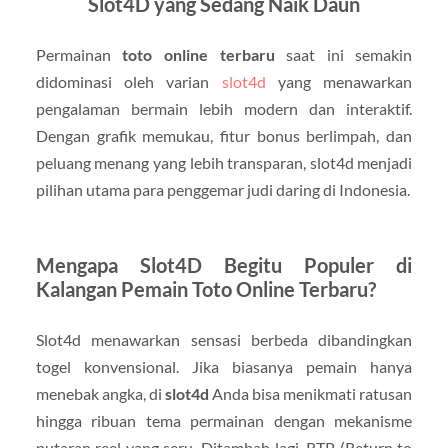
Slot4D yang Sedang Naik Daun
Permainan
toto online terbaru
saat ini semakin
didominasi oleh varian
slot4d
yang menawarkan
pengalaman bermain lebih modern dan interaktif.
Dengan grafik memukau, fitur bonus berlimpah, dan
peluang menang yang lebih transparan, slot4d menjadi
pilihan utama para penggemar judi daring di Indonesia.
Mengapa Slot4D Begitu Populer di
Kalangan Pemain Toto Online Terbaru?
Slot4d menawarkan sensasi berbeda dibandingkan
togel konvensional. Jika biasanya pemain hanya
menebak angka, di
slot4d
Anda bisa menikmati ratusan
hingga ribuan tema permainan dengan mekanisme
putaran reel yang seru. Ditambah lagi, RTP (Return to