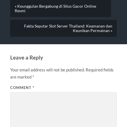
« Keunggulan Bergabung di Situs Gacor Online
Resmi
Fakta Seputar Slot Server Thailand: Keamanan dan
Keunikan Permainan »
Leave a Reply
Your email address will not be published.
Required fields
are marked
*
COMMENT
*