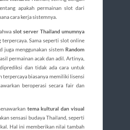
tentang apakah permainan slot dari
ana cara kerja sistemnya.
 bahwa
slot server Thailand umumnya
 terpercaya. Sama seperti slot online
and juga menggunakan sistem
Random
il permainan acak dan adil. Artinya,
 diprediksi dan tidak ada cara untuk
 terpercaya biasanya memiliki lisensi
warkan beroperasi secara fair dan
g menawarkan
tema kultural dan visual
an sensasi budaya Thailand, seperti
okal. Hal ini memberikan nilai tambah