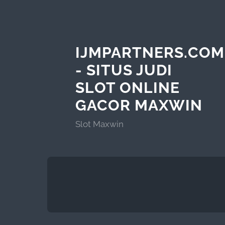
IJMPARTNERS.COM
- SITUS JUDI
SLOT ONLINE
GACOR MAXWIN
Slot Maxwin