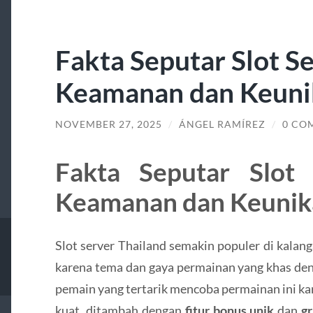
Fakta Seputar Slot Se
Keamanan dan Keuni
NOVEMBER 27, 2025
/
ÁNGEL RAMÍREZ
/
0 CO
Fakta Seputar Slot 
Keamanan dan Keunik
Slot server Thailand semakin populer di kala
karena tema dan gaya permainan yang khas de
pemain yang tertarik mencoba permainan ini ka
kuat, ditambah dengan
fitur bonus unik
dan
g