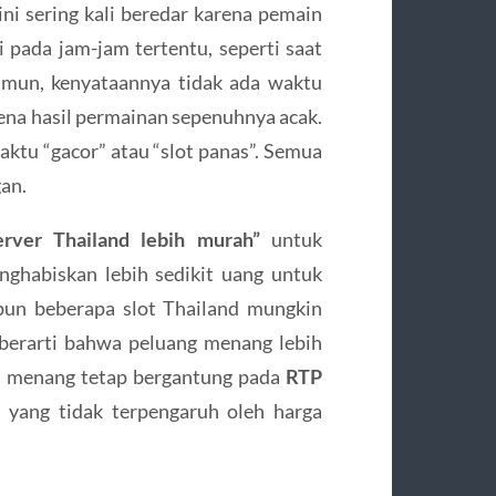
 ini sering kali beredar karena pemain
 pada jam-jam tertentu, seperti saat
amun, kenyataannya tidak ada waktu
ena hasil permainan sepenuhnya acak.
aktu “gacor” atau “slot panas”. Semua
an.
erver Thailand lebih murah”
untuk
ghabiskan lebih sedikit uang untuk
pun beberapa slot Thailand mungkin
k berarti bahwa peluang menang lebih
ang menang tetap bergantung pada
RTP
, yang tidak terpengaruh oleh harga