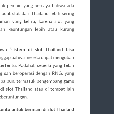
nyak pemain yang percaya bahwa ada
uat slot dari Thailand lebih sering
man yang keliru, karena slot yang
n keuntungan lebih atau kurang
bahwa
“sistem di slot Thailand bisa
anggap bahwa mereka dapat mengubah
ertentu. Padahal, seperti yang telah
ng sah beroperasi dengan RNG, yang
 siapa pun, termasuk pengembang game
di slot Thailand atau di tempat lain
eberuntungan.
entu untuk bermain di slot Thailand