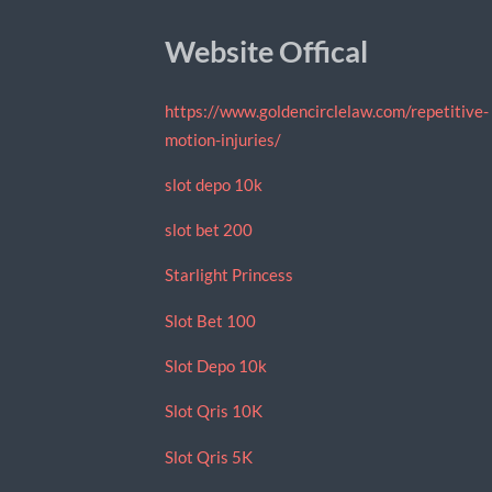
Website Offical
https://www.goldencirclelaw.com/repetitive-
motion-injuries/
slot depo 10k
slot bet 200
Starlight Princess
Slot Bet 100
Slot Depo 10k
Slot Qris 10K
Slot Qris 5K