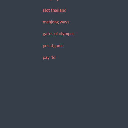
slot thailand
mahjong ways
gates of olympus
pusatgame
pay 4d