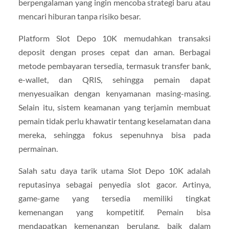
berpengalaman yang ingin mencoba strategi baru atau
mencari hiburan tanpa risiko besar.
Platform Slot Depo 10K memudahkan transaksi
deposit dengan proses cepat dan aman. Berbagai
metode pembayaran tersedia, termasuk transfer bank,
e-wallet, dan QRIS, sehingga pemain dapat
menyesuaikan dengan kenyamanan masing-masing.
Selain itu, sistem keamanan yang terjamin membuat
pemain tidak perlu khawatir tentang keselamatan dana
mereka, sehingga fokus sepenuhnya bisa pada
permainan.
Salah satu daya tarik utama Slot Depo 10K adalah
reputasinya sebagai penyedia slot gacor. Artinya,
game-game yang tersedia memiliki tingkat
kemenangan yang kompetitif. Pemain bisa
mendapatkan kemenangan berulang, baik dalam