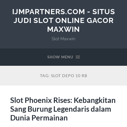
IJMPARTNERS.COM - SITUS
JUDI SLOT ONLINE GACOR
MAXWIN
Slot Maxwin
SHOW MENU
TAG:
SLOT DEPO 10 RB
Slot Phoenix Rises: Kebangkitan
Sang Burung Legendaris dalam
Dunia Permainan