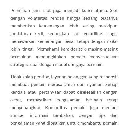
Pemilihan jenis slot juga menjadi kunci utama. Slot
dengan volatilitas rendah hingga sedang biasanya
memberikan kemenangan lebih sering meskipun
jumlahnya kecil, sedangkan slot volatilitas tinggi
menawarkan kemenangan besar tetapi dengan risiko
lebih tinggi. Memahami karakteristik masing-masing
permainan memungkinkan pemain menyesuaikan
strategi sesuai dengan modal dan gaya bermain.
Tidak kalah penting, layanan pelanggan yang responsif
membuat pemain merasa aman dan nyaman. Setiap
kendala atau pertanyaan dapat diselesaikan dengan
cepat, memastikan pengalaman bermain tetap
menyenangkan. Komunitas pemain juga menjadi
sumber informasi tambahan, dengan tips dan
pengalaman yang dibagikan untuk membantu pemain