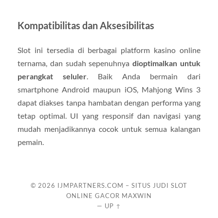
Kompatibilitas dan Aksesibilitas
Slot ini tersedia di berbagai platform kasino online
ternama, dan sudah sepenuhnya
dioptimalkan untuk
perangkat seluler
. Baik Anda bermain dari
smartphone Android maupun iOS, Mahjong Wins 3
dapat diakses tanpa hambatan dengan performa yang
tetap optimal. UI yang responsif dan navigasi yang
mudah menjadikannya cocok untuk semua kalangan
pemain.
© 2026
IJMPARTNERS.COM – SITUS JUDI SLOT
ONLINE GACOR MAXWIN
—
UP ↑