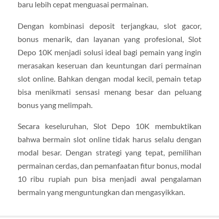
baru lebih cepat menguasai permainan.
Dengan kombinasi deposit terjangkau, slot gacor,
bonus menarik, dan layanan yang profesional, Slot
Depo 10K menjadi solusi ideal bagi pemain yang ingin
merasakan keseruan dan keuntungan dari permainan
slot online. Bahkan dengan modal kecil, pemain tetap
bisa menikmati sensasi menang besar dan peluang
bonus yang melimpah.
Secara keseluruhan, Slot Depo 10K membuktikan
bahwa bermain slot online tidak harus selalu dengan
modal besar. Dengan strategi yang tepat, pemilihan
permainan cerdas, dan pemanfaatan fitur bonus, modal
10 ribu rupiah pun bisa menjadi awal pengalaman
bermain yang menguntungkan dan mengasyikkan.