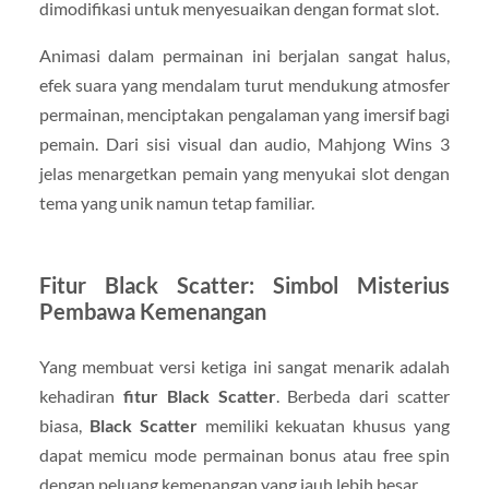
dimodifikasi untuk menyesuaikan dengan format slot.
Animasi dalam permainan ini berjalan sangat halus,
efek suara yang mendalam turut mendukung atmosfer
permainan, menciptakan pengalaman yang imersif bagi
pemain. Dari sisi visual dan audio, Mahjong Wins 3
jelas menargetkan pemain yang menyukai slot dengan
tema yang unik namun tetap familiar.
Fitur Black Scatter: Simbol Misterius
Pembawa Kemenangan
Yang membuat versi ketiga ini sangat menarik adalah
kehadiran
fitur Black Scatter
. Berbeda dari scatter
biasa,
Black Scatter
memiliki kekuatan khusus yang
dapat memicu mode permainan bonus atau free spin
dengan peluang kemenangan yang jauh lebih besar.