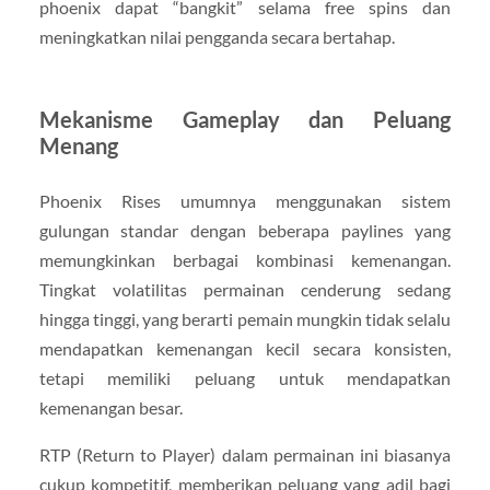
phoenix dapat “bangkit” selama free spins dan
meningkatkan nilai pengganda secara bertahap.
Mekanisme Gameplay dan Peluang
Menang
Phoenix Rises umumnya menggunakan sistem
gulungan standar dengan beberapa paylines yang
memungkinkan berbagai kombinasi kemenangan.
Tingkat volatilitas permainan cenderung sedang
hingga tinggi, yang berarti pemain mungkin tidak selalu
mendapatkan kemenangan kecil secara konsisten,
tetapi memiliki peluang untuk mendapatkan
kemenangan besar.
RTP (Return to Player) dalam permainan ini biasanya
cukup kompetitif, memberikan peluang yang adil bagi