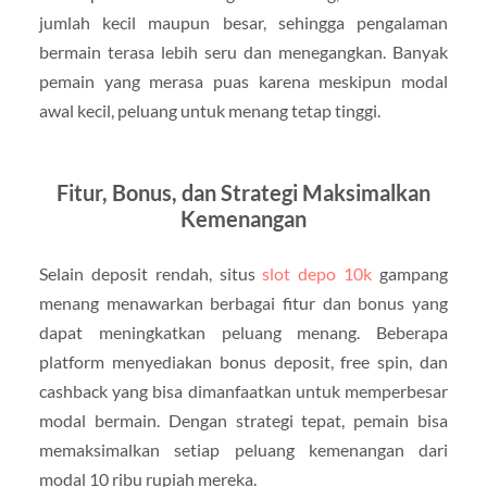
jumlah kecil maupun besar, sehingga pengalaman
bermain terasa lebih seru dan menegangkan. Banyak
pemain yang merasa puas karena meskipun modal
awal kecil, peluang untuk menang tetap tinggi.
Fitur, Bonus, dan Strategi Maksimalkan
Kemenangan
Selain deposit rendah, situs
slot depo 10k
gampang
menang menawarkan berbagai fitur dan bonus yang
dapat meningkatkan peluang menang. Beberapa
platform menyediakan bonus deposit, free spin, dan
cashback yang bisa dimanfaatkan untuk memperbesar
modal bermain. Dengan strategi tepat, pemain bisa
memaksimalkan setiap peluang kemenangan dari
modal 10 ribu rupiah mereka.