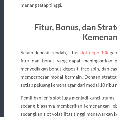
menang tetap tinggi.
Fitur, Bonus, dan Str
Kemenan
Selain deposit rendah, situs
slot depo 10k
gam
fitur dan bonus yang dapat meningkatkan 
menyediakan bonus deposit, free spin, dan ca
memperbesar modal bermain. Dengan strateg
setiap peluang kemenangan dari modal 10 ribu 
Pemilihan jenis slot juga menjadi kunci utama.
sedang biasanya memberikan kemenangan lebi
sedangkan slot volatilitas tinggi menawarkan 