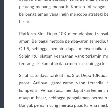
peluang menang menarik. Konsep ini sanga
berpengalaman yang ingin mencoba strategi ba
besar.
Platform Slot Depo 10K memudahkan transak
aman. Berbagai metode pembayaran tersedia, t
QRIS, sehingga pemain dapat menyesuaikan
Selain itu, sistem keamanan yang terjamin m
tentang keselamatan dana mereka, sehingga fo
Salah satu daya tarik utama Slot Depo 10K ada
gacor. Artinya, game-game yang tersedia 
kompetitif. Pemain bisa mendapatkan kemenang
maupun besar, sehingga pengalaman bermain 
Banyak pemain yang merasa puas karena meski