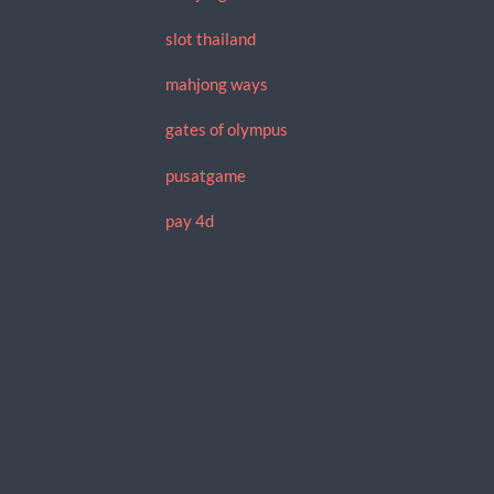
slot thailand
mahjong ways
gates of olympus
pusatgame
pay 4d