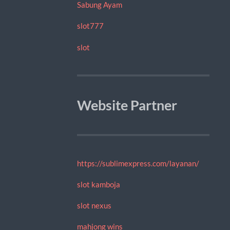
Sabung Ayam
slot777
slot
Website Partner
https://sublimexpress.com/layanan/
slot kamboja
slot nexus
mahjong wins