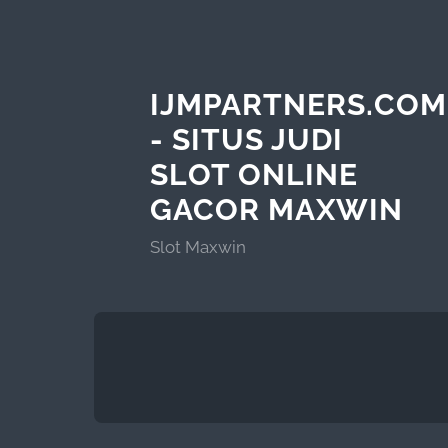
IJMPARTNERS.COM
- SITUS JUDI
SLOT ONLINE
GACOR MAXWIN
Slot Maxwin