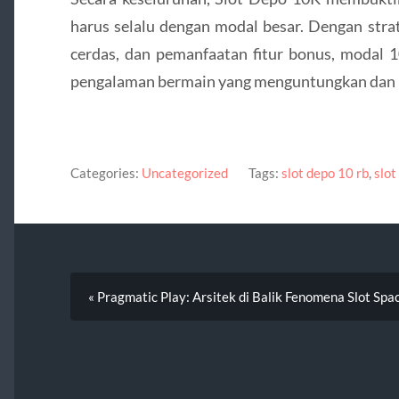
harus selalu dengan modal besar. Dengan stra
cerdas, dan pemanfaatan fitur bonus, modal 1
pengalaman bermain yang menguntungkan dan 
Categories:
Uncategorized
Tags:
slot depo 10 rb
,
slot
« Pragmatic Play: Arsitek di Balik Fenomena Slot 