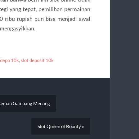
tegi yang tepat, pemilihan permainan
0 ribu rupiah pun bisa menjadi awal
mengasyikkan.
 depo 10k
,
slot deposit 10k
Spaceman Gampang Menang
Slot Queen of Bounty »