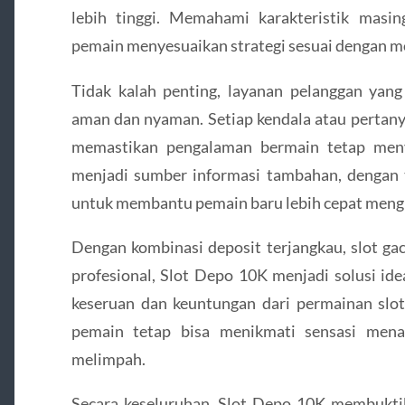
lebih tinggi. Memahami karakteristik mas
pemain menyesuaikan strategi sesuai dengan m
Tidak kalah penting, layanan pelanggan ya
aman dan nyaman. Setiap kendala atau pertany
memastikan pengalaman bermain tetap men
menjadi sumber informasi tambahan, dengan 
untuk membantu pemain baru lebih cepat meng
Dengan kombinasi deposit terjangkau, slot ga
profesional, Slot Depo 10K menjadi solusi id
keseruan dan keuntungan dari permainan slot
pemain tetap bisa menikmati sensasi men
melimpah.
Secara keseluruhan, Slot Depo 10K membuktik