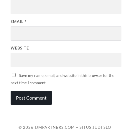
EMAIL
*
WEBSITE
Save my name, email, and website in this browser for the
next time I comment.
© 2026
IJMPARTNERS.COM – SITUS JUDI SLOT