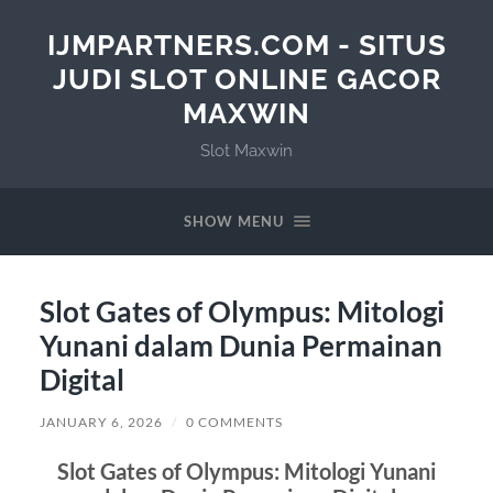
IJMPARTNERS.COM - SITUS
JUDI SLOT ONLINE GACOR
MAXWIN
Slot Maxwin
SHOW MENU
Slot Gates of Olympus: Mitologi
Yunani dalam Dunia Permainan
Digital
JANUARY 6, 2026
/
0 COMMENTS
Slot Gates of Olympus: Mitologi Yunani