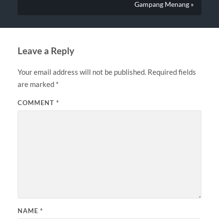
Gampang Menang »
Leave a Reply
Your email address will not be published.
Required fields
are marked
*
COMMENT
*
NAME
*