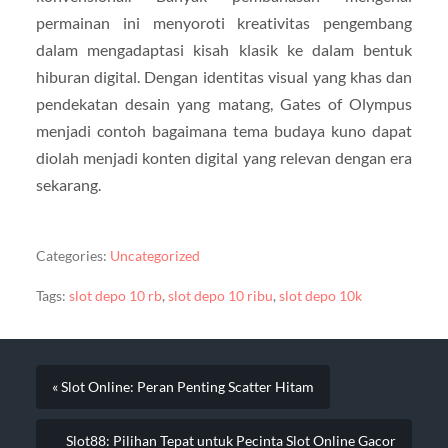
permainan ini menyoroti kreativitas pengembang
dalam mengadaptasi kisah klasik ke dalam bentuk
hiburan digital. Dengan identitas visual yang khas dan
pendekatan desain yang matang, Gates of Olympus
menjadi contoh bagaimana tema budaya kuno dapat
diolah menjadi konten digital yang relevan dengan era
sekarang.
Categories:
Uncategorized
Tags:
slot depo 10 rb
,
slot depo 10 ribu
,
slot depo 10k
« Slot Online: Peran Penting Scatter Hitam
Slot88: Pilihan Tepat untuk Pecinta Slot Online Gacor