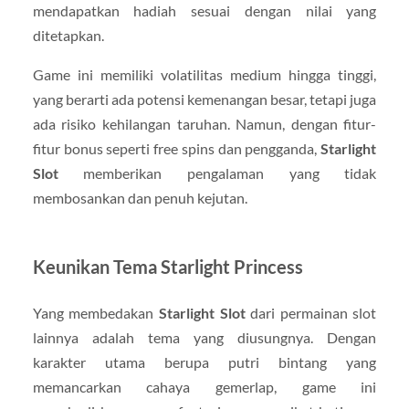
mendapatkan hadiah sesuai dengan nilai yang
ditetapkan.
Game ini memiliki volatilitas medium hingga tinggi,
yang berarti ada potensi kemenangan besar, tetapi juga
ada risiko kehilangan taruhan. Namun, dengan fitur-
fitur bonus seperti free spins dan pengganda,
Starlight
Slot
memberikan pengalaman yang tidak
membosankan dan penuh kejutan.
Keunikan Tema Starlight Princess
Yang membedakan
Starlight Slot
dari permainan slot
lainnya adalah tema yang diusungnya. Dengan
karakter utama berupa putri bintang yang
memancarkan cahaya gemerlap, game ini