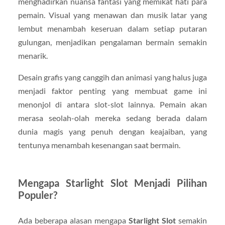
menghadirkan nuansa fantasi yang memikat hati para
pemain. Visual yang menawan dan musik latar yang
lembut menambah keseruan dalam setiap putaran
gulungan, menjadikan pengalaman bermain semakin
menarik.
Desain grafis yang canggih dan animasi yang halus juga
menjadi faktor penting yang membuat game ini
menonjol di antara slot-slot lainnya. Pemain akan
merasa seolah-olah mereka sedang berada dalam
dunia magis yang penuh dengan keajaiban, yang
tentunya menambah kesenangan saat bermain.
Mengapa Starlight Slot Menjadi Pilihan
Populer?
Ada beberapa alasan mengapa
Starlight Slot
semakin