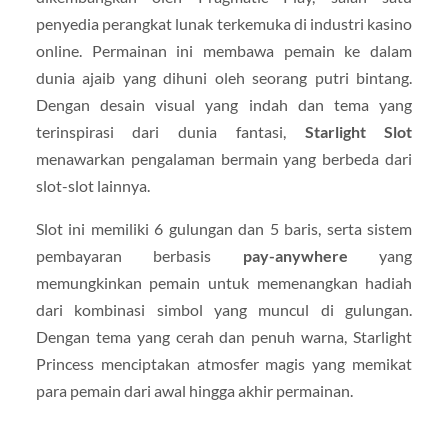
penyedia perangkat lunak terkemuka di industri kasino
online. Permainan ini membawa pemain ke dalam
dunia ajaib yang dihuni oleh seorang putri bintang.
Dengan desain visual yang indah dan tema yang
terinspirasi dari dunia fantasi,
Starlight Slot
menawarkan pengalaman bermain yang berbeda dari
slot-slot lainnya.
Slot ini memiliki 6 gulungan dan 5 baris, serta sistem
pembayaran berbasis
pay-anywhere
yang
memungkinkan pemain untuk memenangkan hadiah
dari kombinasi simbol yang muncul di gulungan.
Dengan tema yang cerah dan penuh warna, Starlight
Princess menciptakan atmosfer magis yang memikat
para pemain dari awal hingga akhir permainan.