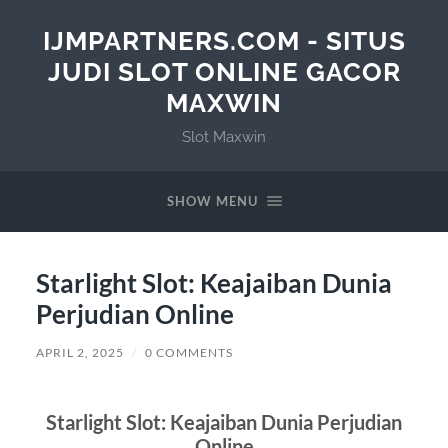
IJMPARTNERS.COM - SITUS
JUDI SLOT ONLINE GACOR
MAXWIN
Slot Maxwin
SHOW MENU
Starlight Slot: Keajaiban Dunia
Perjudian Online
APRIL 2, 2025
/
0 COMMENTS
Starlight Slot: Keajaiban Dunia Perjudian
Online