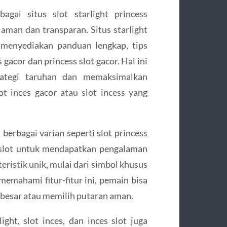
agai situs slot starlight princess
man dan transparan. Situs starlight
a menyediakan panduan lengkap, tips
gacor dan princess slot gacor. Hal ini
tegi taruhan dan memaksimalkan
t inces gacor atau slot incess yang
berbagai varian seperti slot princess
ht slot untuk mendapatkan pengalaman
teristik unik, mulai dari simbol khusus
emahami fitur-fitur ini, pemain bisa
besar atau memilih putaran aman.
rlight, slot inces, dan inces slot juga