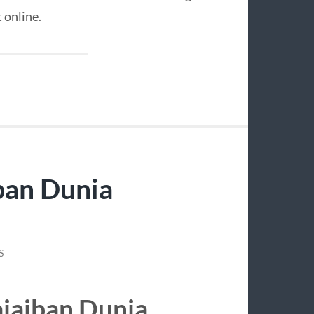
 online.
iban Dunia
S
eajaiban Dunia