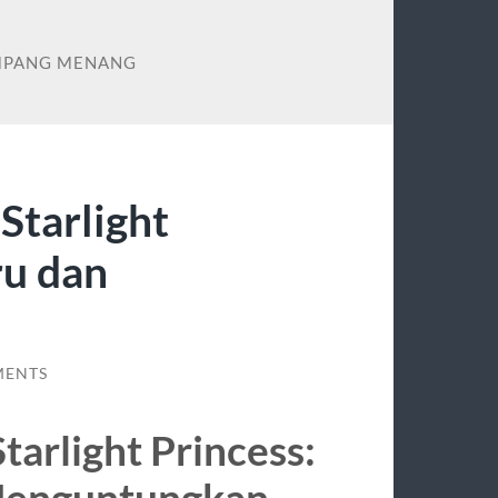
AMPANG MENANG
Starlight
ru dan
MENTS
tarlight Princess:
Menguntungkan