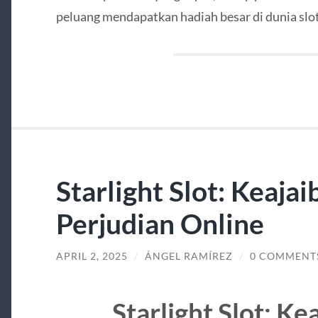
peluang mendapatkan hadiah besar di dunia slot
Starlight Slot: Keaja
Perjudian Online
APRIL 2, 2025
/
ÁNGEL RAMÍREZ
/
0 COMMENT
Starlight Slot: K