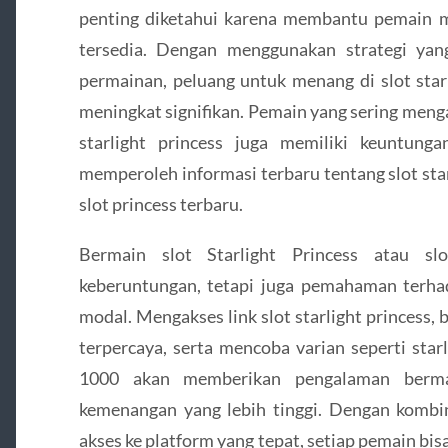
penting diketahui karena membantu pemain me
tersedia. Dengan menggunakan strategi y
permainan, peluang untuk menang di slot starl
meningkat signifikan. Pemain yang sering mengak
starlight princess juga memiliki keuntun
memperoleh informasi terbaru tentang slot star
slot princess terbaru.
Bermain slot Starlight Princess atau sl
keberuntungan, tetapi juga pemahaman terh
modal. Mengakses link slot starlight princess, b
terpercaya, serta mencoba varian seperti star
1000 akan memberikan pengalaman berma
kemenangan yang lebih tinggi. Dengan kombi
akses ke platform yang tepat, setiap pemain bi