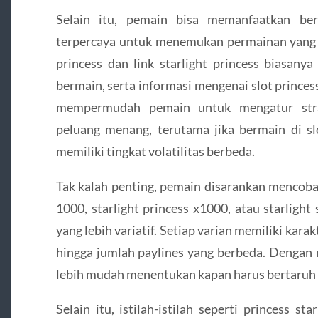
Selain itu, pemain bisa memanfaatkan berb
terpercaya untuk menemukan permainan yang a
princess dan link starlight princess biasany
bermain, serta informasi mengenai slot princess 
mempermudah pemain untuk mengatur stra
peluang menang, terutama jika bermain di slo
memiliki tingkat volatilitas berbeda.
Tak kalah penting, pemain disarankan mencoba 
1000, starlight princess x1000, atau starlig
yang lebih variatif. Setiap varian memiliki karak
hingga jumlah paylines yang berbeda. Dengan m
lebih mudah menentukan kapan harus bertaruh 
Selain itu, istilah-istilah seperti princess sta