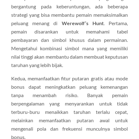
bergantung pada keberuntungan, ada beberapa
strategi yang bisa membantu pemain memaksimalkan
peluang menang di
Werewolf’s Hunt
. Pertama,
pemain disarankan untuk memahami tabel
pembayaran dan simbol khusus dalam permainan.
Mengetahui kombinasi simbol mana yang memiliki
nilai tinggi akan membantu dalam membuat keputusan
taruhan yang lebih bijak.
Kedua, memanfaatkan fitur putaran gratis atau mode
bonus dapat meningkatkan peluang kemenangan
tanpa menambah risiko. Banyak pemain
berpengalaman yang menyarankan untuk tidak
terburu-buru menaikkan taruhan terlalu cepat,
melainkan memanfaatkan putaran awal untuk
mengenali pola dan frekuensi munculnya simbol
bonus.