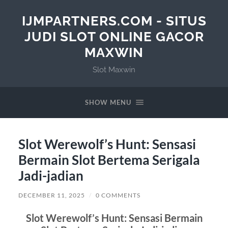
IJMPARTNERS.COM - SITUS
JUDI SLOT ONLINE GACOR
MAXWIN
Slot Maxwin
SHOW MENU
Slot Werewolf’s Hunt: Sensasi
Bermain Slot Bertema Serigala
Jadi-jadian
DECEMBER 11, 2025
/
0 COMMENTS
Slot Werewolf’s Hunt: Sensasi Bermain