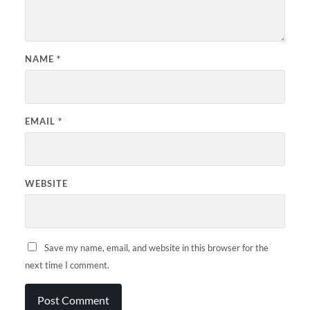
NAME
*
EMAIL
*
WEBSITE
Save my name, email, and website in this browser for the
next time I comment.