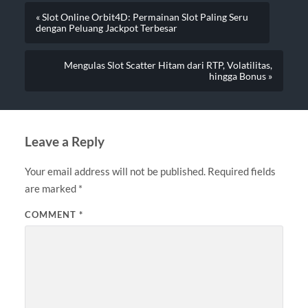
« Slot Online Orbit4D: Permainan Slot Paling Seru
dengan Peluang Jackpot Terbesar
Mengulas Slot Scatter Hitam dari RTP, Volatilitas,
hingga Bonus »
Leave a Reply
Your email address will not be published.
Required fields
are marked
*
COMMENT
*