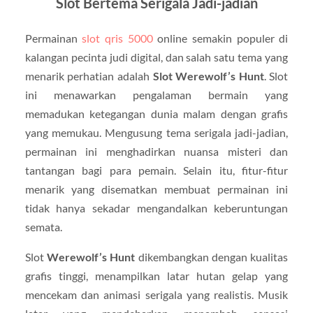
Slot Bertema Serigala Jadi-jadian
Permainan
slot qris 5000
online semakin populer di
kalangan pecinta judi digital, dan salah satu tema yang
menarik perhatian adalah
Slot Werewolf’s Hunt
. Slot
ini menawarkan pengalaman bermain yang
memadukan ketegangan dunia malam dengan grafis
yang memukau. Mengusung tema serigala jadi-jadian,
permainan ini menghadirkan nuansa misteri dan
tantangan bagi para pemain. Selain itu, fitur-fitur
menarik yang disematkan membuat permainan ini
tidak hanya sekadar mengandalkan keberuntungan
semata.
Slot
Werewolf’s Hunt
dikembangkan dengan kualitas
grafis tinggi, menampilkan latar hutan gelap yang
mencekam dan animasi serigala yang realistis. Musik