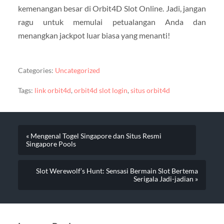
kemenangan besar di Orbit4D Slot Online. Jadi, jangan
ragu untuk memulai petualangan Anda dan
menangkan jackpot luar biasa yang menanti!
Categories:
Uncategorized
Tags:
link orbit4d
,
orbit4d slot login
,
situs orbit4d
« Mengenal Togel Singapore dan Situs Resmi
Singapore Pools
Slot Werewolf’s Hunt: Sensasi Bermain Slot Bertema
Serigala Jadi-jadian »