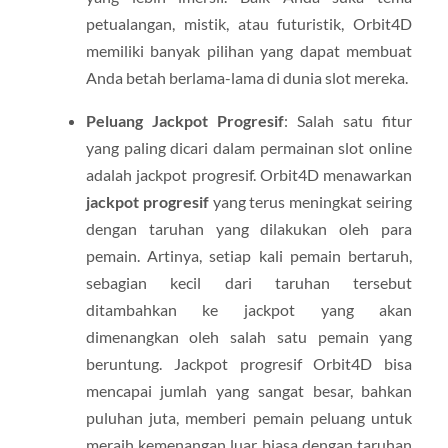
petualangan, mistik, atau futuristik, Orbit4D
memiliki banyak pilihan yang dapat membuat
Anda betah berlama-lama di dunia slot mereka.
Peluang Jackpot Progresif
: Salah satu fitur
yang paling dicari dalam permainan slot online
adalah jackpot progresif. Orbit4D menawarkan
jackpot progresif
yang terus meningkat seiring
dengan taruhan yang dilakukan oleh para
pemain. Artinya, setiap kali pemain bertaruh,
sebagian kecil dari taruhan tersebut
ditambahkan ke jackpot yang akan
dimenangkan oleh salah satu pemain yang
beruntung. Jackpot progresif Orbit4D bisa
mencapai jumlah yang sangat besar, bahkan
puluhan juta, memberi pemain peluang untuk
meraih kemenangan luar biasa dengan taruhan