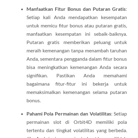
Manfaatkan Fitur Bonus dan Putaran Gratis
:
Setiap kali Anda mendapatkan kesempatan
untuk memicu fitur bonus atau putaran gratis,
manfaatkan kesempatan ini sebaik-baiknya.
Putaran gratis memberikan peluang untuk
meraih kemenangan tanpa menambah taruhan
Anda, sementara pengganda dalam fitur bonus
bisa meningkatkan kemenangan Anda secara
signifikan. Pastikan Anda memahami
bagaimana fitur-fitur ini bekerja untuk
memaksimalkan kemenangan selama putaran
bonus.
Pahami Pola Permainan dan Volatilitas
: Setiap
permainan slot di Orbit4D memiliki pola
tertentu dan tingkat volatilitas yang berbeda.