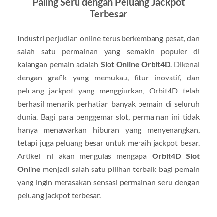
Paling Seru dengan Peluang Jackpot
Terbesar
Industri perjudian online terus berkembang pesat, dan
salah satu permainan yang semakin populer di
kalangan pemain adalah
Slot Online Orbit4D
. Dikenal
dengan grafik yang memukau, fitur inovatif, dan
peluang jackpot yang menggiurkan, Orbit4D telah
berhasil menarik perhatian banyak pemain di seluruh
dunia. Bagi para penggemar slot, permainan ini tidak
hanya menawarkan hiburan yang menyenangkan,
tetapi juga peluang besar untuk meraih jackpot besar.
Artikel ini akan mengulas mengapa
Orbit4D Slot
Online
menjadi salah satu pilihan terbaik bagi pemain
yang ingin merasakan sensasi permainan seru dengan
peluang jackpot terbesar.