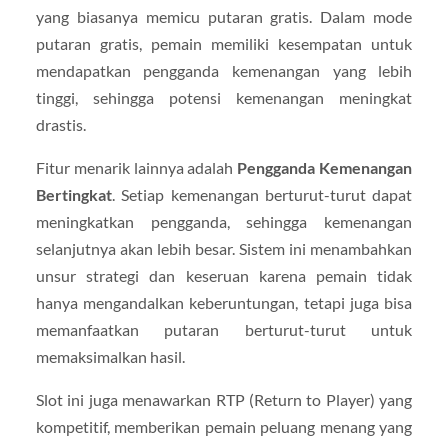
yang biasanya memicu putaran gratis. Dalam mode
putaran gratis, pemain memiliki kesempatan untuk
mendapatkan pengganda kemenangan yang lebih
tinggi, sehingga potensi kemenangan meningkat
drastis.
Fitur menarik lainnya adalah
Pengganda Kemenangan
Bertingkat
. Setiap kemenangan berturut-turut dapat
meningkatkan pengganda, sehingga kemenangan
selanjutnya akan lebih besar. Sistem ini menambahkan
unsur strategi dan keseruan karena pemain tidak
hanya mengandalkan keberuntungan, tetapi juga bisa
memanfaatkan putaran berturut-turut untuk
memaksimalkan hasil.
Slot ini juga menawarkan RTP (Return to Player) yang
kompetitif, memberikan pemain peluang menang yang