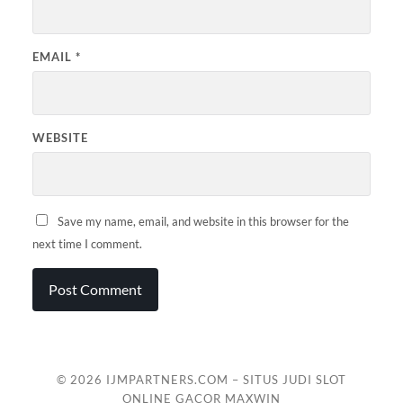
EMAIL
*
WEBSITE
Save my name, email, and website in this browser for the
next time I comment.
© 2026
IJMPARTNERS.COM – SITUS JUDI SLOT
ONLINE GACOR MAXWIN