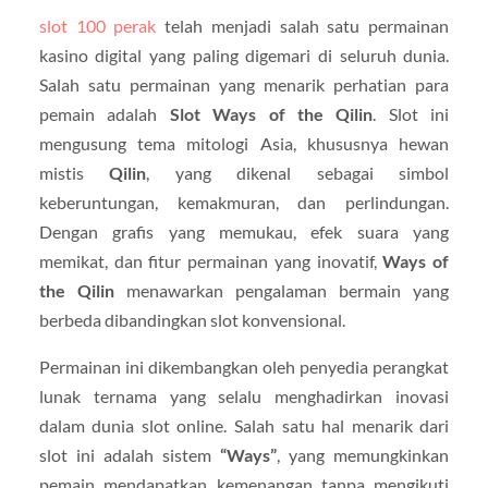
slot 100 perak
telah menjadi salah satu permainan
kasino digital yang paling digemari di seluruh dunia.
Salah satu permainan yang menarik perhatian para
pemain adalah
Slot Ways of the Qilin
. Slot ini
mengusung tema mitologi Asia, khususnya hewan
mistis
Qilin
, yang dikenal sebagai simbol
keberuntungan, kemakmuran, dan perlindungan.
Dengan grafis yang memukau, efek suara yang
memikat, dan fitur permainan yang inovatif,
Ways of
the Qilin
menawarkan pengalaman bermain yang
berbeda dibandingkan slot konvensional.
Permainan ini dikembangkan oleh penyedia perangkat
lunak ternama yang selalu menghadirkan inovasi
dalam dunia slot online. Salah satu hal menarik dari
slot ini adalah sistem
“Ways”
, yang memungkinkan
pemain mendapatkan kemenangan tanpa mengikuti