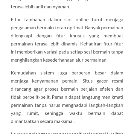
terasa lebih adil dan nyaman.
Fitur tambahan dalam slot online turut menjaga
pengalaman bermain tetap optimal. Banyak permainan
dilengkapi dengan fitur khusus yang membuat
permainan terasa lebih dinamis. Kehadiran fitur-fitur
ini memberikan variasi pada setiap sesi bermain tanpa
menghilangkan kesederhanaan alur permainan.
Kemudahan sistem juga berperan besar dalam
menjaga kenyamanan pemain. Situs gacor resmi
dirancang agar proses bermain berjalan efisien dan
tidak berbelit-belit. Pemain dapat langsung menikmati
permainan tanpa harus menghadapi langkah-langkah
yang rumit, sehingga waktu bermain dapat
dimanfaatkan secara maksimal.
Layanan pelanggan yang responsif melengkapi kualitas