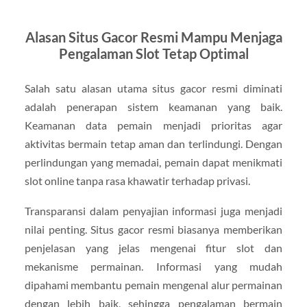
Alasan Situs Gacor Resmi Mampu Menjaga
Pengalaman Slot Tetap Optimal
Salah satu alasan utama situs gacor resmi diminati
adalah penerapan sistem keamanan yang baik.
Keamanan data pemain menjadi prioritas agar
aktivitas bermain tetap aman dan terlindungi. Dengan
perlindungan yang memadai, pemain dapat menikmati
slot online tanpa rasa khawatir terhadap privasi.
Transparansi dalam penyajian informasi juga menjadi
nilai penting. Situs gacor resmi biasanya memberikan
penjelasan yang jelas mengenai fitur slot dan
mekanisme permainan. Informasi yang mudah
dipahami membantu pemain mengenal alur permainan
dengan lebih baik, sehingga pengalaman bermain