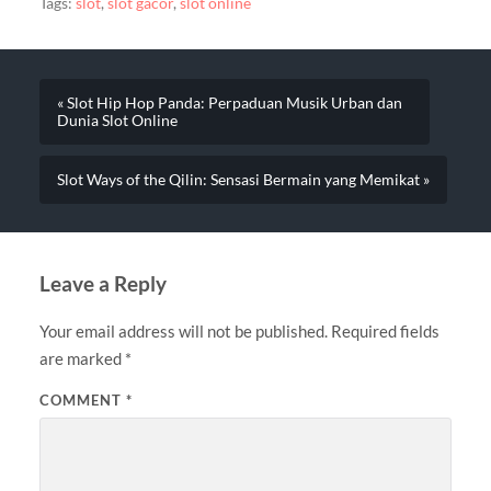
Tags:
slot
,
slot gacor
,
slot online
« Slot Hip Hop Panda: Perpaduan Musik Urban dan
Dunia Slot Online
Slot Ways of the Qilin: Sensasi Bermain yang Memikat »
Leave a Reply
Your email address will not be published.
Required fields
are marked
*
COMMENT
*