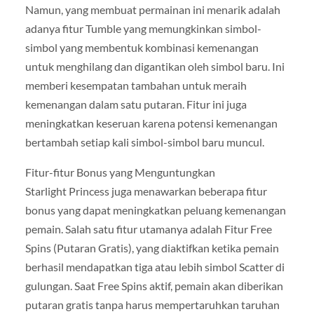
Namun, yang membuat permainan ini menarik adalah
adanya fitur Tumble yang memungkinkan simbol-
simbol yang membentuk kombinasi kemenangan
untuk menghilang dan digantikan oleh simbol baru. Ini
memberi kesempatan tambahan untuk meraih
kemenangan dalam satu putaran. Fitur ini juga
meningkatkan keseruan karena potensi kemenangan
bertambah setiap kali simbol-simbol baru muncul.
Fitur-fitur Bonus yang Menguntungkan
Starlight Princess juga menawarkan beberapa fitur
bonus yang dapat meningkatkan peluang kemenangan
pemain. Salah satu fitur utamanya adalah Fitur Free
Spins (Putaran Gratis), yang diaktifkan ketika pemain
berhasil mendapatkan tiga atau lebih simbol Scatter di
gulungan. Saat Free Spins aktif, pemain akan diberikan
putaran gratis tanpa harus mempertaruhkan taruhan