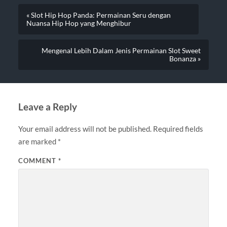
« Slot Hip Hop Panda: Permainan Seru dengan
Nuansa Hip Hop yang Menghibur
Mengenal Lebih Dalam Jenis Permainan Slot Sweet
Bonanza »
Leave a Reply
Your email address will not be published.
Required fields
are marked
*
COMMENT
*