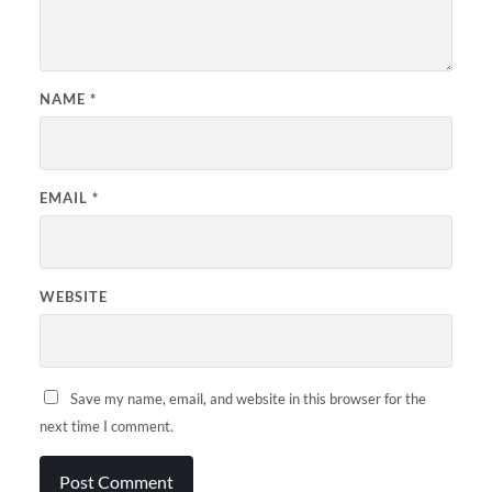
NAME
*
EMAIL
*
WEBSITE
Save my name, email, and website in this browser for the
next time I comment.