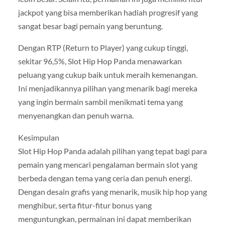
jackpot yang bisa memberikan hadiah progresif yang
sangat besar bagi pemain yang beruntung.
Dengan RTP (Return to Player) yang cukup tinggi,
sekitar 96,5%, Slot Hip Hop Panda menawarkan
peluang yang cukup baik untuk meraih kemenangan.
Ini menjadikannya pilihan yang menarik bagi mereka
yang ingin bermain sambil menikmati tema yang
menyenangkan dan penuh warna.
Kesimpulan
Slot Hip Hop Panda adalah pilihan yang tepat bagi para
pemain yang mencari pengalaman bermain slot yang
berbeda dengan tema yang ceria dan penuh energi.
Dengan desain grafis yang menarik, musik hip hop yang
menghibur, serta fitur-fitur bonus yang
menguntungkan, permainan ini dapat memberikan