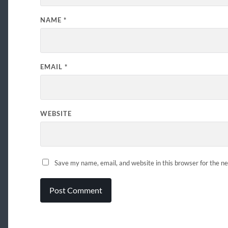
NAME
*
EMAIL
*
WEBSITE
Save my name, email, and website in this browser for the n