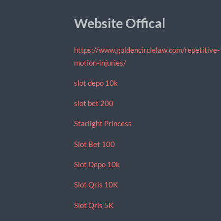
Website Offical
https://www.goldencirclelaw.com/repetitive-
motion-injuries/
slot depo 10k
slot bet 200
Starlight Princess
Slot Bet 100
Slot Depo 10k
Slot Qris 10K
Slot Qris 5K