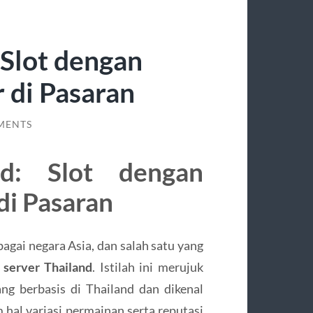
 Slot dengan
 di Pasaran
MENTS
nd: Slot dengan
di Pasaran
agai negara Asia, dan salah satu yang
t server Thailand
. Istilah ini merujuk
ang berbasis di Thailand dan dikenal
 hal variasi permainan serta reputasi