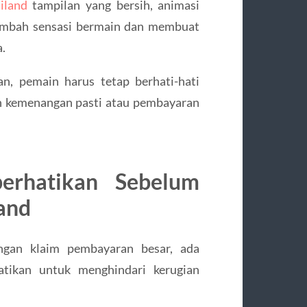
ailand
tampilan yang bersih, animasi
nambah sensasi bermain dan membuat
.
n, pemain harus tetap berhati-hati
n kemenangan pasti atau pembayaran
erhatikan Sebelum
land
engan klaim pembayaran besar, ada
atikan untuk menghindari kerugian