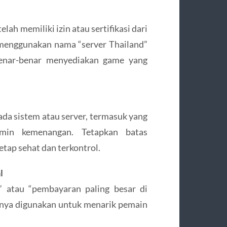
ah memiliki izin atau sertifikasi dari
i menggunakan nama “server Thailand”
benar-benar menyediakan game yang
ada sistem atau server, termasuk yang
amin kemenangan. Tetapkan batas
etap sehat dan terkontrol.
l
t” atau “pembayaran paling besar di
umnya digunakan untuk menarik pemain