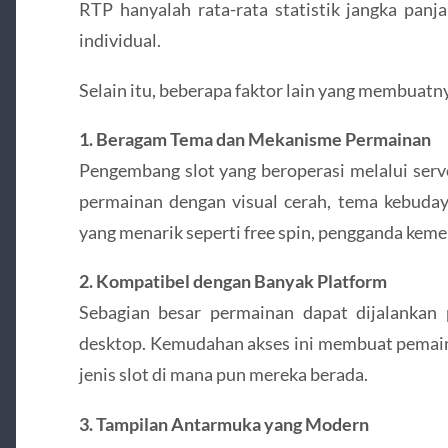
RTP hanyalah rata-rata statistik jangka pan
individual.
Selain itu, beberapa faktor lain yang membuatny
1. Beragam Tema dan Mekanisme Permainan
Pengembang slot yang beroperasi melalui ser
permainan dengan visual cerah, tema kebudaya
yang menarik seperti free spin, pengganda keme
2. Kompatibel dengan Banyak Platform
Sebagian besar permainan dapat dijalankan p
desktop. Kemudahan akses ini membuat pemain
jenis slot di mana pun mereka berada.
3. Tampilan Antarmuka yang Modern