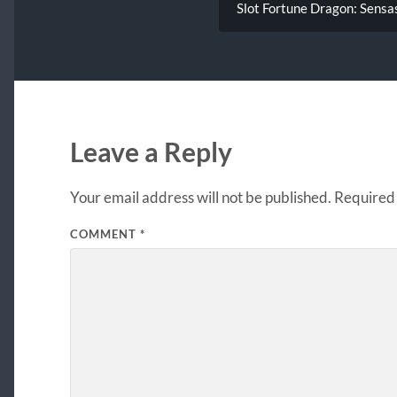
Slot Fortune Dragon: Sens
Leave a Reply
Your email address will not be published.
Required 
COMMENT
*