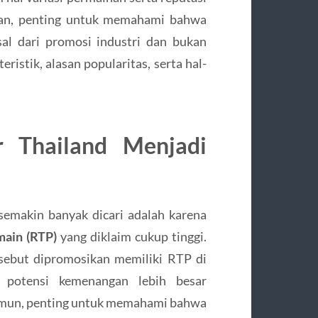
ian, penting untuk memahami bahwa
al dari promosi industri dan bukan
ristik, alasan popularitas, serta hal-
r Thailand Menjadi
 semakin banyak dicari adalah karena
main (RTP)
yang diklaim cukup tinggi.
sebut dipromosikan memiliki RTP di
 potensi kemenangan lebih besar
 Namun, penting untuk memahami bahwa