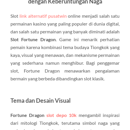
dengan Keberuntungan Naga
Slot
link alternatif pusatwin
online menjadi salah satu
permainan kasino yang paling populer di dunia digital,
dan salah satu permainan yang banyak diminati adalah
Slot Fortune Dragon
. Game ini menarik perhatian
pemain karena kombinasi tema budaya Tiongkok yang
kaya, visual yang menawan, dan mekanisme permainan
yang sederhana namun menghibur. Bagi penggemar
slot, Fortune Dragon menawarkan pengalaman
bermain yang berbeda dibandingkan slot klasik.
Tema dan Desain Visual
Fortune Dragon
slot depo 10k
mengambil inspirasi
dari mitologi Tiongkok, terutama simbol naga yang