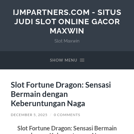
IJMPARTNERS.COM - SITUS
JUDI SLOT ONLINE GACOR
MAXWIN
Slot Maxwin
SHOW MENU
Slot Fortune Dragon: Sensasi
Bermain dengan
Keberuntungan Naga
DECEMBER 5, 2025
/
0 COMMENTS
Slot Fortune Dragon: Sensasi Bermain