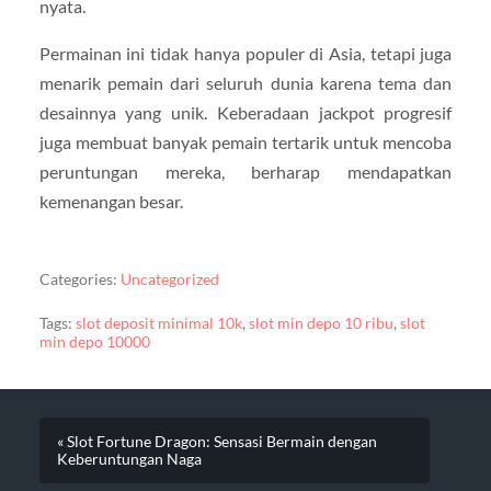
nyata.
Permainan ini tidak hanya populer di Asia, tetapi juga
menarik pemain dari seluruh dunia karena tema dan
desainnya yang unik. Keberadaan jackpot progresif
juga membuat banyak pemain tertarik untuk mencoba
peruntungan mereka, berharap mendapatkan
kemenangan besar.
Categories:
Uncategorized
Tags:
slot deposit minimal 10k
,
slot min depo 10 ribu
,
slot
min depo 10000
« Slot Fortune Dragon: Sensasi Bermain dengan
Keberuntungan Naga