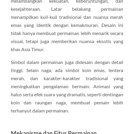
melambangkan kekuatan, keberuntungan, dan
kesejahteraan. Latar belakang permainan
menampilkan kuil-kuil tradisional dan nuansa merah
emas yang identik dengan kemakmuran. Desain ini
tidak hanya membuat permainan lebih menarik secara
visual, tetapi juga memberikan nuansa eksotis yang
khas Asia Timur.
Simbol dalam permainan juga didesain dengan detail
tinggi. Selain naga, ada simbol koin emas, lentera
merah, dan karakter-karakter tradisional yang
meningkatkan pengalaman bermain. Animasi yang
halus serta efek suara yang dramatis, seperti dentingan
koin dan raungan naga, membuat pemain lebih
terhanyut dalam permainan.
Mekanisme dan Fitur Permainan