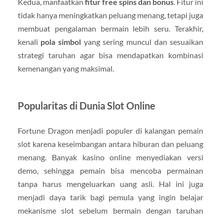
Kedua, manfaatkan
fitur free spins dan bonus
. Fitur ini
tidak hanya meningkatkan peluang menang, tetapi juga
membuat pengalaman bermain lebih seru. Terakhir,
kenali
pola simbol
yang sering muncul dan sesuaikan
strategi taruhan agar bisa mendapatkan kombinasi
kemenangan yang maksimal.
Popularitas di Dunia Slot Online
Fortune Dragon menjadi populer di kalangan pemain
slot karena keseimbangan antara hiburan dan peluang
menang. Banyak kasino online menyediakan versi
demo, sehingga pemain bisa mencoba permainan
tanpa harus mengeluarkan uang asli. Hal ini juga
menjadi daya tarik bagi pemula yang ingin belajar
mekanisme slot sebelum bermain dengan taruhan