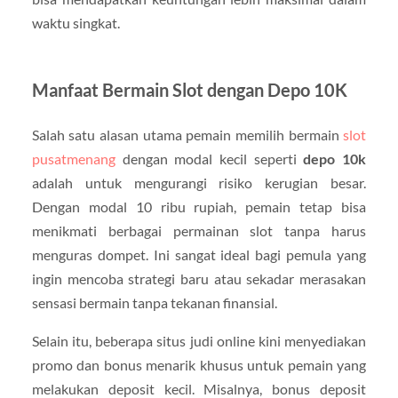
waktu singkat.
Manfaat Bermain Slot dengan Depo 10K
Salah satu alasan utama pemain memilih bermain
slot
pusatmenang
dengan modal kecil seperti
depo 10k
adalah untuk mengurangi risiko kerugian besar.
Dengan modal 10 ribu rupiah, pemain tetap bisa
menikmati berbagai permainan slot tanpa harus
menguras dompet. Ini sangat ideal bagi pemula yang
ingin mencoba strategi baru atau sekadar merasakan
sensasi bermain tanpa tekanan finansial.
Selain itu, beberapa situs judi online kini menyediakan
promo dan bonus menarik khusus untuk pemain yang
melakukan deposit kecil. Misalnya, bonus deposit