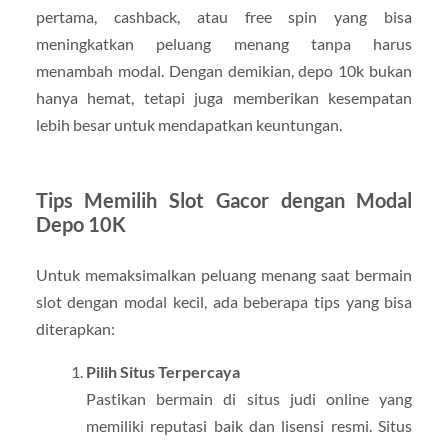
pertama, cashback, atau free spin yang bisa
meningkatkan peluang menang tanpa harus
menambah modal. Dengan demikian, depo 10k bukan
hanya hemat, tetapi juga memberikan kesempatan
lebih besar untuk mendapatkan keuntungan.
Tips Memilih Slot Gacor dengan Modal
Depo 10K
Untuk memaksimalkan peluang menang saat bermain
slot dengan modal kecil, ada beberapa tips yang bisa
diterapkan:
Pilih Situs Terpercaya
Pastikan bermain di situs judi online yang
memiliki reputasi baik dan lisensi resmi. Situs