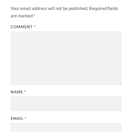
Your email address will not be published.
Required fields
are marked
*
COMMENT
*
NAME
*
EMAIL
*