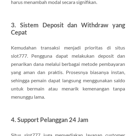
harus menambah modal secara signifikan.
3. Sistem Deposit dan Withdraw yang
Cepat
Kemudahan transaksi menjadi prioritas di situs
slot777. Pengguna dapat melakukan deposit dan
penarikan dana melalui berbagai metode pembayaran
yang aman dan praktis. Prosesnya biasanya instan,
sehingga pemain dapat langsung menggunakan saldo
untuk bermain atau menarik kemenangan tanpa
menunggu lama.
4. Support Pelanggan 24 Jam
Situs slot777 juga menyediakan layanan customer