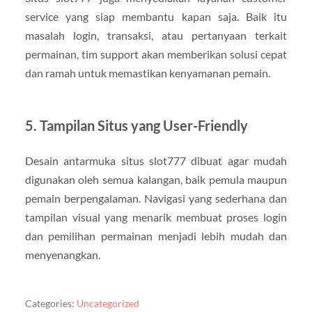
service yang siap membantu kapan saja. Baik itu
masalah login, transaksi, atau pertanyaan terkait
permainan, tim support akan memberikan solusi cepat
dan ramah untuk memastikan kenyamanan pemain.
5. Tampilan Situs yang User-Friendly
Desain antarmuka situs slot777 dibuat agar mudah
digunakan oleh semua kalangan, baik pemula maupun
pemain berpengalaman. Navigasi yang sederhana dan
tampilan visual yang menarik membuat proses login
dan pemilihan permainan menjadi lebih mudah dan
menyenangkan.
Categories:
Uncategorized