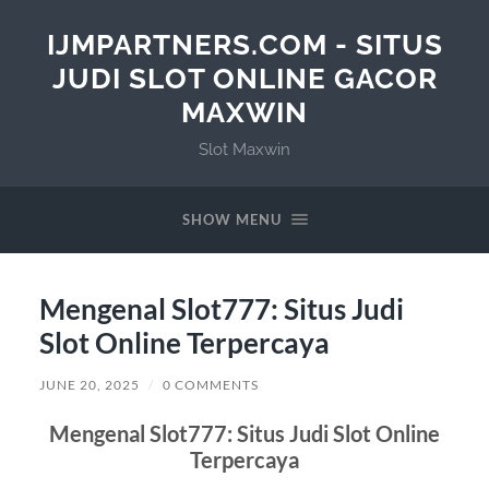
IJMPARTNERS.COM - SITUS
JUDI SLOT ONLINE GACOR
MAXWIN
Slot Maxwin
SHOW MENU
Mengenal Slot777: Situs Judi
Slot Online Terpercaya
JUNE 20, 2025
/
0 COMMENTS
Mengenal Slot777: Situs Judi Slot Online
Terpercaya