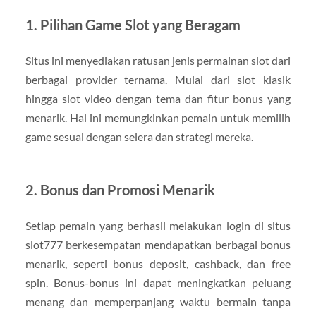
1. Pilihan Game Slot yang Beragam
Situs ini menyediakan ratusan jenis permainan slot dari
berbagai provider ternama. Mulai dari slot klasik
hingga slot video dengan tema dan fitur bonus yang
menarik. Hal ini memungkinkan pemain untuk memilih
game sesuai dengan selera dan strategi mereka.
2. Bonus dan Promosi Menarik
Setiap pemain yang berhasil melakukan login di situs
slot777 berkesempatan mendapatkan berbagai bonus
menarik, seperti bonus deposit, cashback, dan free
spin. Bonus-bonus ini dapat meningkatkan peluang
menang dan memperpanjang waktu bermain tanpa