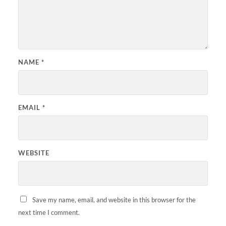
NAME
*
EMAIL
*
WEBSITE
Save my name, email, and website in this browser for the
next time I comment.