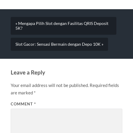
« Mengapa Pilih Slot dengan Fasilitas QRIS Deposit
5K?
Slot Gacor: Sensasi Bermain dengan Depo 10K »
Leave a Reply
Your email address will not be published.
Required fields
are marked
*
COMMENT
*