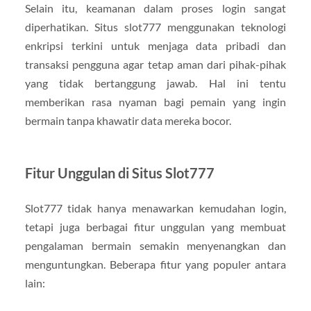
Selain itu, keamanan dalam proses login sangat
diperhatikan. Situs slot777 menggunakan teknologi
enkripsi terkini untuk menjaga data pribadi dan
transaksi pengguna agar tetap aman dari pihak-pihak
yang tidak bertanggung jawab. Hal ini tentu
memberikan rasa nyaman bagi pemain yang ingin
bermain tanpa khawatir data mereka bocor.
Fitur Unggulan di Situs Slot777
Slot777 tidak hanya menawarkan kemudahan login,
tetapi juga berbagai fitur unggulan yang membuat
pengalaman bermain semakin menyenangkan dan
menguntungkan. Beberapa fitur yang populer antara
lain: