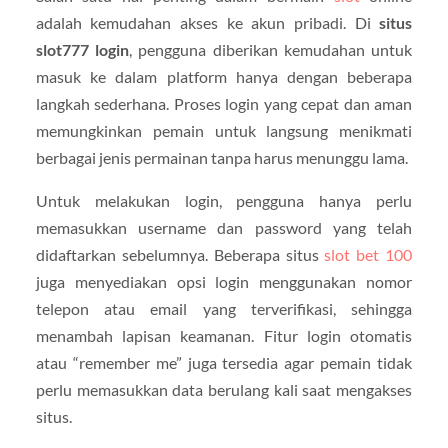
adalah kemudahan akses ke akun pribadi. Di
situs
slot777 login
, pengguna diberikan kemudahan untuk
masuk ke dalam platform hanya dengan beberapa
langkah sederhana. Proses login yang cepat dan aman
memungkinkan pemain untuk langsung menikmati
berbagai jenis permainan tanpa harus menunggu lama.
Untuk melakukan login, pengguna hanya perlu
memasukkan username dan password yang telah
didaftarkan sebelumnya. Beberapa situs
slot bet 100
juga menyediakan opsi login menggunakan nomor
telepon atau email yang terverifikasi, sehingga
menambah lapisan keamanan. Fitur login otomatis
atau “remember me” juga tersedia agar pemain tidak
perlu memasukkan data berulang kali saat mengakses
situs.