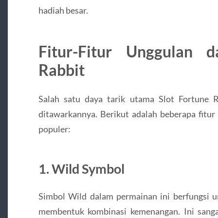
hadiah besar.
Fitur-Fitur Unggulan 
Rabbit
Salah satu daya tarik utama Slot Fortune Ra
ditawarkannya. Berikut adalah beberapa fitu
populer:
1. Wild Symbol
Simbol Wild dalam permainan ini berfungsi u
membentuk kombinasi kemenangan. Ini sang