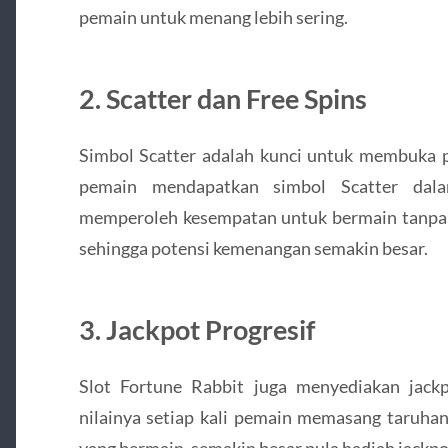
pemain untuk menang lebih sering.
2. Scatter dan Free Spins
Simbol Scatter adalah kunci untuk membuka pu
pemain mendapatkan simbol Scatter dala
memperoleh kesempatan untuk bermain tanpa
sehingga potensi kemenangan semakin besar.
3. Jackpot Progresif
Slot Fortune Rabbit juga menyediakan jack
nilainya setiap kali pemain memasang taruhan
yang bermain, semakin besar pula hadiah jackpo