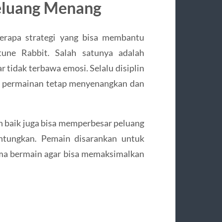
eluang Menang
berapa strategi yang bisa membantu
une Rabbit. Salah satunya adalah
 tidak terbawa emosi. Selalu disiplin
a permainan tetap menyenangkan dan
an baik juga bisa memperbesar peluang
tungkan. Pemain disarankan untuk
ma bermain agar bisa memaksimalkan