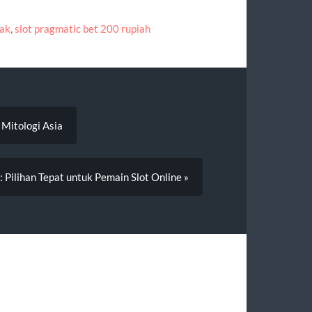
rak
,
slot pragmatic bet 200 rupiah
 Mitologi Asia
: Pilihan Tepat untuk Pemain Slot Online »