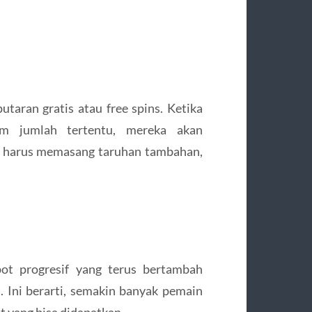
taran gratis atau free spins. Ketika
m jumlah tertentu, mereka akan
 harus memasang taruhan tambahan,
pot progresif yang terus bertambah
. Ini berarti, semakin banyak pemain
t yang bisa didapatkan.