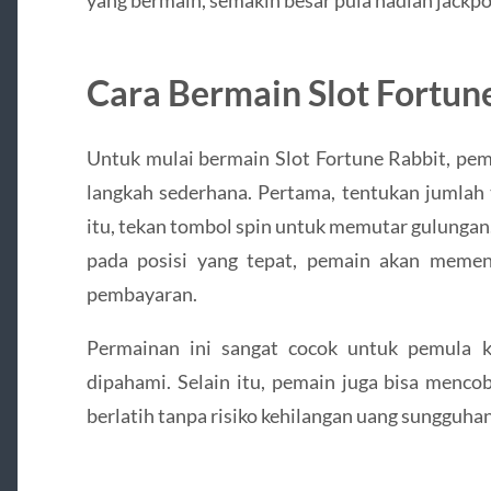
Cara Bermain Slot Fortun
Untuk mulai bermain Slot Fortune Rabbit, pe
langkah sederhana. Pertama, tentukan jumlah 
itu, tekan tombol spin untuk memutar gulungan.
pada posisi yang tepat, pemain akan memen
pembayaran.
Permainan ini sangat cocok untuk pemula 
dipahami. Selain itu, pemain juga bisa menc
berlatih tanpa risiko kehilangan uang sungguhan