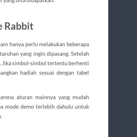
e Rabbit
main hanya perlu melakukan beberapa
taruhan yang ingin dipasang. Setelah
 Jika simbol-simbol tertentu berhenti
angkan hadiah sesuai dengan tabel
karena aturan mainnya yang mudah
oba mode demo terlebih dahulu untuk
.