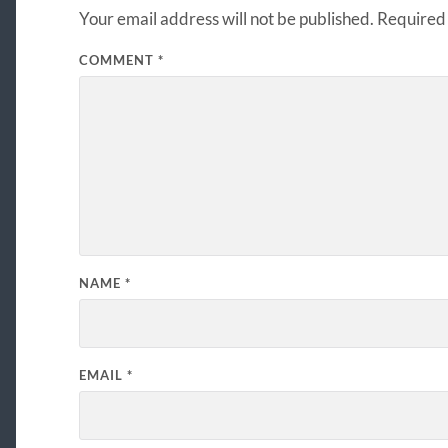
Your email address will not be published.
Required 
COMMENT
*
NAME
*
EMAIL
*