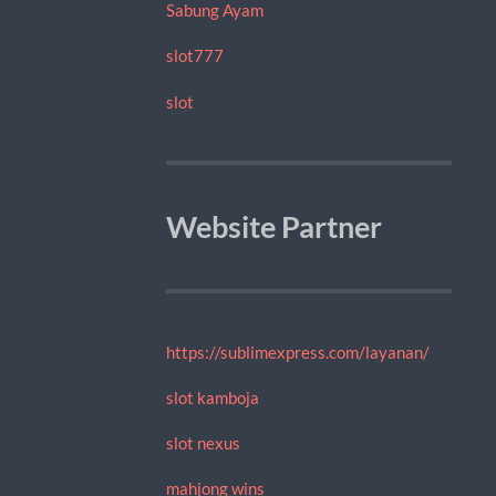
Sabung Ayam
slot777
slot
Website Partner
https://sublimexpress.com/layanan/
slot kamboja
slot nexus
mahjong wins