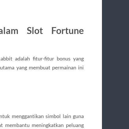
dalam Slot Fortune
bbit adalah fitur-fitur bonus yang
r utama yang membuat permainan ini
ntuk menggantikan simbol lain guna
at membantu meningkatkan peluang