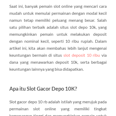
Saat ini, banyak pemain slot online yang mencari cara
mudah untuk memulai permainan dengan modal kecil
namun tetap memiliki peluang menang besar. Salah
satu pilihan terbaik adalah situs slot depo 10k, yang
memungkinkan pemain untuk melakukan deposit
dengan nominal kecil, seperti 10 ribu rupiah. Dalam
artikel ini, kita akan membahas lebih lanjut mengenai
keuntungan bermain di situs
slot deposit 10 ribu
via
dana
yang menawarkan deposit 10k, serta berbagai
keuntungan lainnya yang bisa didapatkan.
Apa itu Slot Gacor Depo 10K?
Slot gacor depo 10 rb adalah istilah yang merujuk pada
permainan slot online yang memiliki tingkat
kemenangan tinggi dan memungkinkan pemain untuk