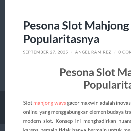
Pesona Slot Mahjong
Popularitasnya
SEPTEMBER 27, 2025
/
ÁNGEL RAMÍREZ
/
0 CO
Pesona Slot M
Popularit
Slot
mahjong ways
gacor maxwin adalah inovas
online, yang menggabungkan elemen budaya tr
modern slot. Konsep ini menghadirkan nuans
karena pemain tidak hanya bermain untuk men