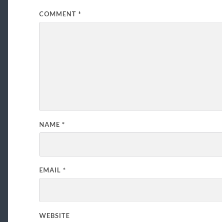
COMMENT
*
NAME
*
EMAIL
*
WEBSITE