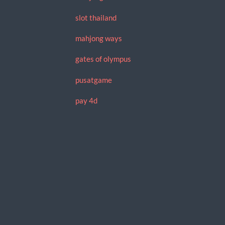
slot thailand
mahjong ways
gates of olympus
pusatgame
pay 4d