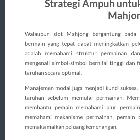
Strategi Ampuh untuk
Mahjo
Walaupun slot Mahjong bergantung pada k
bermain yang tepat dapat meningkatkan pel
adalah memahami struktur permainan dan
mengenali simbol-simbol bernilai tinggi dan 
taruhan secara optimal.
Manajemen modal juga menjadi kunci sukses.
taruhan sebelum memulai permainan. Memu
membantu pemain memahami alur permaina
memahami mekanisme permainan, pemain d
memaksimalkan peluang kemenangan.