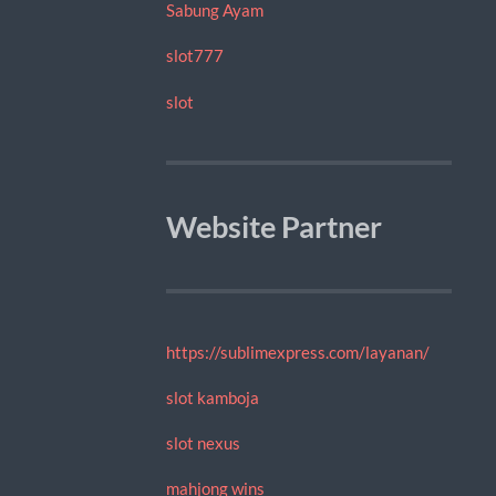
Sabung Ayam
slot777
slot
Website Partner
https://sublimexpress.com/layanan/
slot kamboja
slot nexus
mahjong wins