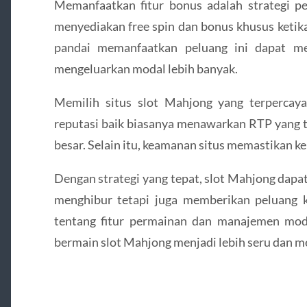
Memanfaatkan fitur bonus adalah strategi pe
menyediakan free spin dan bonus khusus ketik
pandai memanfaatkan peluang ini dapat m
mengeluarkan modal lebih banyak.
Memilih situs slot Mahjong yang terpercaya
reputasi baik biasanya menawarkan RTP yang t
besar. Selain itu, keamanan situs memastikan
Dengan strategi yang tepat, slot Mahjong dapa
menghibur tetapi juga memberikan peluang
tentang fitur permainan dan manajemen mo
bermain slot Mahjong menjadi lebih seru dan 