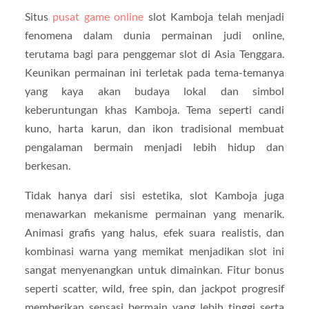
Situs
pusat game online
slot Kamboja telah menjadi
fenomena dalam dunia permainan judi online,
terutama bagi para penggemar slot di Asia Tenggara.
Keunikan permainan ini terletak pada tema-temanya
yang kaya akan budaya lokal dan simbol
keberuntungan khas Kamboja. Tema seperti candi
kuno, harta karun, dan ikon tradisional membuat
pengalaman bermain menjadi lebih hidup dan
berkesan.
Tidak hanya dari sisi estetika, slot Kamboja juga
menawarkan mekanisme permainan yang menarik.
Animasi grafis yang halus, efek suara realistis, dan
kombinasi warna yang memikat menjadikan slot ini
sangat menyenangkan untuk dimainkan. Fitur bonus
seperti scatter, wild, free spin, dan jackpot progresif
memberikan sensasi bermain yang lebih tinggi serta