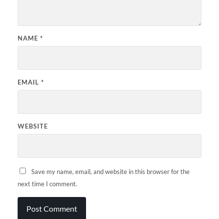
NAME
*
EMAIL
*
WEBSITE
Save my name, email, and website in this browser for the
next time I comment.