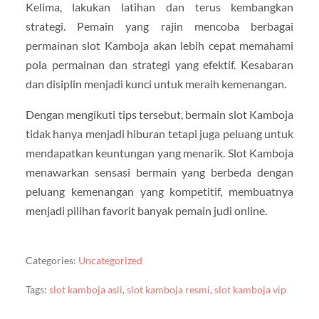
Kelima, lakukan latihan dan terus kembangkan
strategi. Pemain yang rajin mencoba berbagai
permainan slot Kamboja akan lebih cepat memahami
pola permainan dan strategi yang efektif. Kesabaran
dan disiplin menjadi kunci untuk meraih kemenangan.
Dengan mengikuti tips tersebut, bermain slot Kamboja
tidak hanya menjadi hiburan tetapi juga peluang untuk
mendapatkan keuntungan yang menarik. Slot Kamboja
menawarkan sensasi bermain yang berbeda dengan
peluang kemenangan yang kompetitif, membuatnya
menjadi pilihan favorit banyak pemain judi online.
Categories:
Uncategorized
Tags:
slot kamboja asli
,
slot kamboja resmi
,
slot kamboja vip