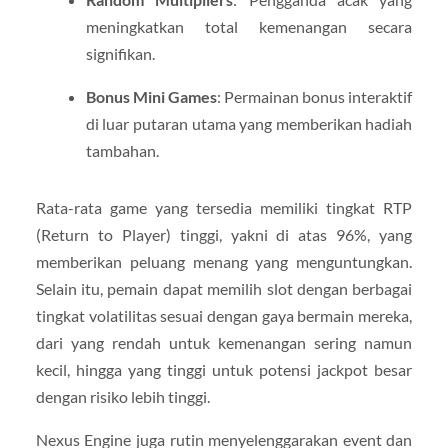
meningkatkan total kemenangan secara
signifikan.
Bonus Mini Games
: Permainan bonus interaktif
di luar putaran utama yang memberikan hadiah
tambahan.
Rata-rata game yang tersedia memiliki tingkat RTP
(Return to Player) tinggi, yakni di atas 96%, yang
memberikan peluang menang yang menguntungkan.
Selain itu, pemain dapat memilih slot dengan berbagai
tingkat volatilitas sesuai dengan gaya bermain mereka,
dari yang rendah untuk kemenangan sering namun
kecil, hingga yang tinggi untuk potensi jackpot besar
dengan risiko lebih tinggi.
Nexus Engine juga rutin menyelenggarakan event dan