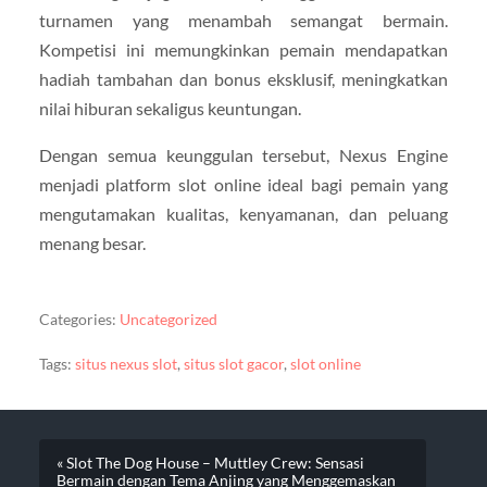
turnamen yang menambah semangat bermain.
Kompetisi ini memungkinkan pemain mendapatkan
hadiah tambahan dan bonus eksklusif, meningkatkan
nilai hiburan sekaligus keuntungan.
Dengan semua keunggulan tersebut, Nexus Engine
menjadi platform slot online ideal bagi pemain yang
mengutamakan kualitas, kenyamanan, dan peluang
menang besar.
Categories:
Uncategorized
Tags:
situs nexus slot
,
situs slot gacor
,
slot online
« Slot The Dog House – Muttley Crew: Sensasi
Bermain dengan Tema Anjing yang Menggemaskan