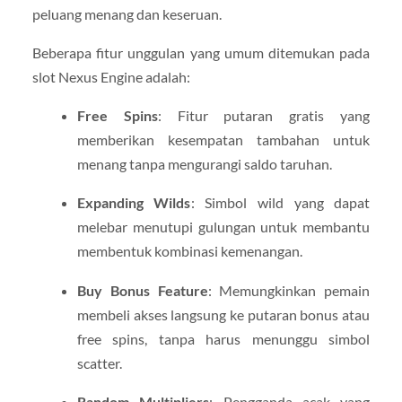
peluang menang dan keseruan.
Beberapa fitur unggulan yang umum ditemukan pada
slot Nexus Engine adalah:
Free Spins
: Fitur putaran gratis yang
memberikan kesempatan tambahan untuk
menang tanpa mengurangi saldo taruhan.
Expanding Wilds
: Simbol wild yang dapat
melebar menutupi gulungan untuk membantu
membentuk kombinasi kemenangan.
Buy Bonus Feature
: Memungkinkan pemain
membeli akses langsung ke putaran bonus atau
free spins, tanpa harus menunggu simbol
scatter.
Random Multipliers
: Pengganda acak yang