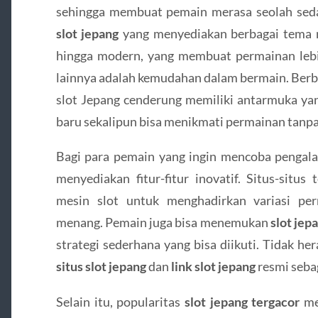
sehingga membuat pemain merasa seolah seda
slot jepang
yang menyediakan berbagai tema m
hingga modern, yang membuat permainan lebih
lainnya adalah kemudahan dalam bermain. Ber
slot Jepang cenderung memiliki antarmuka ya
baru sekalipun bisa menikmati permainan tanpa 
Bagi para pemain yang ingin mencoba pengal
menyediakan fitur-fitur inovatif. Situs-situ
mesin slot untuk menghadirkan variasi pe
menang. Pemain juga bisa menemukan
slot je
strategi sederhana yang bisa diikuti. Tidak h
situs slot jepang
dan
link slot jepang
resmi sebag
Selain itu, popularitas
slot jepang tergacor
me