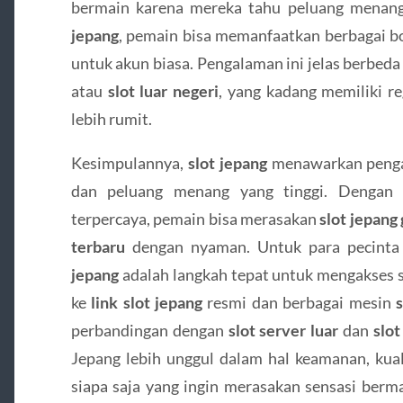
bermain karena mereka tahu peluang menang
jepang
, pemain bisa memanfaatkan berbagai bo
untuk akun biasa. Pengalaman ini jelas berbed
atau
slot luar negeri
, yang kadang memiliki 
lebih rumit.
Kesimpulannya,
slot jepang
menawarkan penga
dan peluang menang yang tinggi. Dengan
terpercaya, pemain bisa merasakan
slot jepang
terbaru
dengan nyaman. Untuk para pecinta 
jepang
adalah langkah tepat untuk mengakses s
ke
link slot jepang
resmi dan berbagai mesin
perbandingan dengan
slot server luar
dan
slot
Jepang lebih unggul dalam hal keamanan, kual
siapa saja yang ingin merasakan sensasi berm