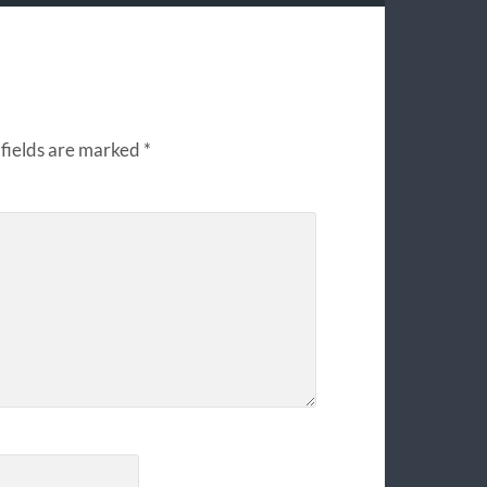
fields are marked
*