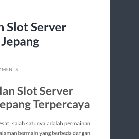
 Slot Server
t Jepang
MMENTS
an Slot Server
 Jepang Terpercaya
esat, salah satunya adalah permainan
ngalaman bermain yang berbeda dengan