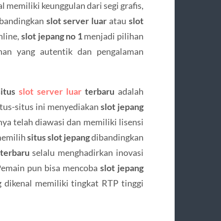
nal memiliki keunggulan dari segi grafis,
dibandingkan
slot server luar
atau
slot
nline,
slot jepang no 1
menjadi pilihan
inan yang autentik dan pengalaman
situs
slot server luar
terbaru
adalah
tus-situs ini menyediakan
slot jepang
ya telah diawasi dan memiliki lisensi
memilih
situs slot jepang
dibandingkan
 terbaru
selalu menghadirkan inovasi
. Pemain pun bisa mencoba
slot jepang
g dikenal memiliki tingkat RTP tinggi