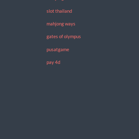
slot thailand
mahjong ways
gates of olympus
pusatgame
pay 4d