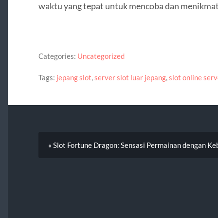
waktu yang tepat untuk mencoba dan menikmat
Categories:
Uncategorized
Tags:
jepang slot
,
server slot luar jepang
,
slot online ser
« Slot Fortune Dragon: Sensasi Permainan dengan K