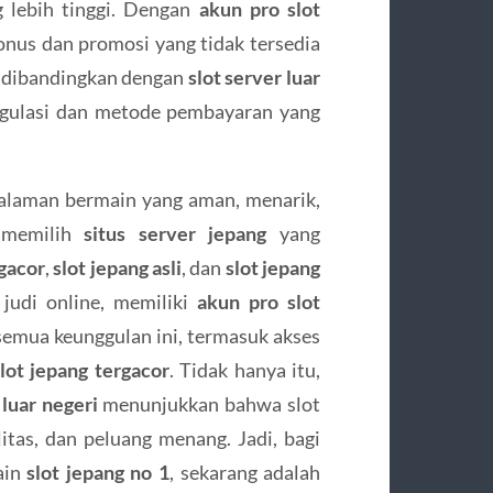
 lebih tinggi. Dengan
akun pro slot
nus dan promosi yang tidak tersedia
a dibandingkan dengan
slot server luar
regulasi dan metode pembayaran yang
laman bermain yang aman, menarik,
 memilih
situs server jepang
yang
 gacor
,
slot jepang asli
, dan
slot jepang
judi online, memiliki
akun pro slot
emua keunggulan ini, termasuk akses
slot jepang tergacor
. Tidak hanya itu,
 luar negeri
menunjukkan bahwa slot
itas, dan peluang menang. Jadi, bagi
ain
slot jepang no 1
, sekarang adalah