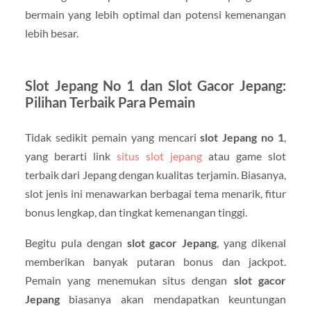
bermain yang lebih optimal dan potensi kemenangan
lebih besar.
Slot Jepang No 1 dan Slot Gacor Jepang:
Pilihan Terbaik Para Pemain
Tidak sedikit pemain yang mencari
slot Jepang no 1
,
yang berarti link
situs slot jepang
atau game slot
terbaik dari Jepang dengan kualitas terjamin. Biasanya,
slot jenis ini menawarkan berbagai tema menarik, fitur
bonus lengkap, dan tingkat kemenangan tinggi.
Begitu pula dengan
slot gacor Jepang
, yang dikenal
memberikan banyak putaran bonus dan jackpot.
Pemain yang menemukan situs dengan
slot gacor
Jepang
biasanya akan mendapatkan keuntungan