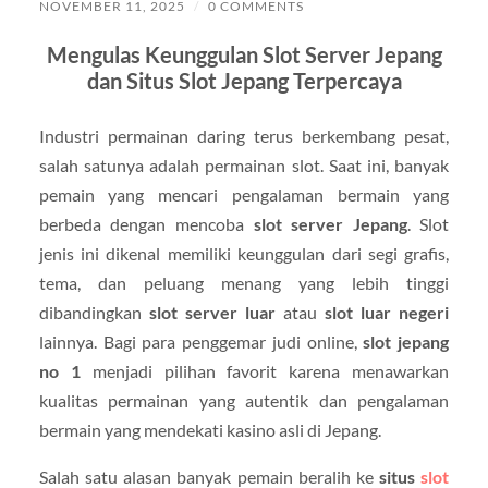
NOVEMBER 11, 2025
/
0 COMMENTS
Mengulas Keunggulan Slot Server Jepang
dan Situs Slot Jepang Terpercaya
Industri permainan daring terus berkembang pesat,
salah satunya adalah permainan slot. Saat ini, banyak
pemain yang mencari pengalaman bermain yang
berbeda dengan mencoba
slot server Jepang
. Slot
jenis ini dikenal memiliki keunggulan dari segi grafis,
tema, dan peluang menang yang lebih tinggi
dibandingkan
slot server luar
atau
slot luar negeri
lainnya. Bagi para penggemar judi online,
slot jepang
no 1
menjadi pilihan favorit karena menawarkan
kualitas permainan yang autentik dan pengalaman
bermain yang mendekati kasino asli di Jepang.
Salah satu alasan banyak pemain beralih ke
situs
slot