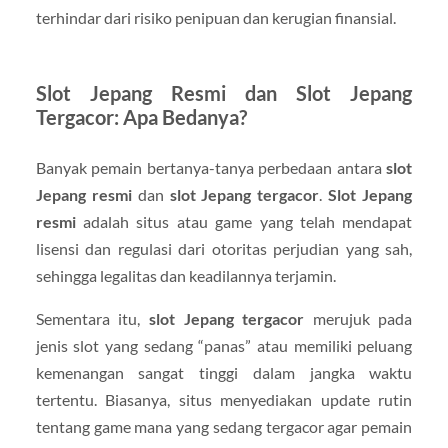
terhindar dari risiko penipuan dan kerugian finansial.
Slot Jepang Resmi dan Slot Jepang
Tergacor: Apa Bedanya?
Banyak pemain bertanya-tanya perbedaan antara
slot
Jepang resmi
dan
slot Jepang tergacor
.
Slot Jepang
resmi
adalah situs atau game yang telah mendapat
lisensi dan regulasi dari otoritas perjudian yang sah,
sehingga legalitas dan keadilannya terjamin.
Sementara itu,
slot Jepang tergacor
merujuk pada
jenis slot yang sedang “panas” atau memiliki peluang
kemenangan sangat tinggi dalam jangka waktu
tertentu. Biasanya, situs menyediakan update rutin
tentang game mana yang sedang tergacor agar pemain