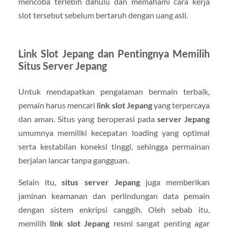
mencoba terlebih dahulu dan memahami cara kerja
slot tersebut sebelum bertaruh dengan uang asli.
Link Slot Jepang dan Pentingnya Memilih
Situs Server Jepang
Untuk mendapatkan pengalaman bermain terbaik,
pemain harus mencari
link slot Jepang
yang terpercaya
dan aman. Situs yang beroperasi pada
server Jepang
umumnya memiliki kecepatan loading yang optimal
serta kestabilan koneksi tinggi, sehingga permainan
berjalan lancar tanpa gangguan.
Selain itu,
situs server Jepang
juga memberikan
jaminan keamanan dan perlindungan data pemain
dengan sistem enkripsi canggih. Oleh sebab itu,
memilih
link slot Jepang
resmi sangat penting agar