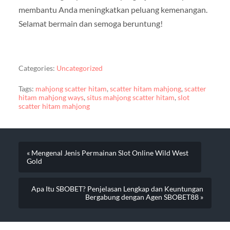
membantu Anda meningkatkan peluang kemenangan.
Selamat bermain dan semoga beruntung!
Categories:
Uncategorized
Tags:
mahjong scatter hitam
,
scatter hitam mahjong
,
scatter
hitam mahjong ways
,
situs mahjong scatter hitam
,
slot
scatter hitam mahjong
« Mengenal Jenis Permainan Slot Online Wild West
Gold
Apa Itu SBOBET? Penjelasan Lengkap dan Keuntungan
Bergabung dengan Agen SBOBET88 »