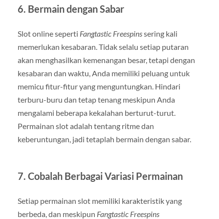
6. Bermain dengan Sabar
Slot online seperti
Fangtastic Freespins
sering kali
memerlukan kesabaran. Tidak selalu setiap putaran
akan menghasilkan kemenangan besar, tetapi dengan
kesabaran dan waktu, Anda memiliki peluang untuk
memicu fitur-fitur yang menguntungkan. Hindari
terburu-buru dan tetap tenang meskipun Anda
mengalami beberapa kekalahan berturut-turut.
Permainan slot adalah tentang ritme dan
keberuntungan, jadi tetaplah bermain dengan sabar.
7. Cobalah Berbagai Variasi Permainan
Setiap permainan slot memiliki karakteristik yang
berbeda, dan meskipun
Fangtastic Freespins