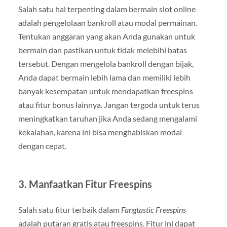
Salah satu hal terpenting dalam bermain slot online
adalah pengelolaan bankroll atau modal permainan.
Tentukan anggaran yang akan Anda gunakan untuk
bermain dan pastikan untuk tidak melebihi batas
tersebut. Dengan mengelola bankroll dengan bijak,
Anda dapat bermain lebih lama dan memiliki lebih
banyak kesempatan untuk mendapatkan freespins
atau fitur bonus lainnya. Jangan tergoda untuk terus
meningkatkan taruhan jika Anda sedang mengalami
kekalahan, karena ini bisa menghabiskan modal
dengan cepat.
3. Manfaatkan Fitur Freespins
Salah satu fitur terbaik dalam
Fangtastic Freespins
adalah putaran gratis atau freespins. Fitur ini dapat