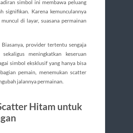
adiran simbol ini membawa peluang
h signifikan. Karena kemunculannya
am muncul di layar, suasana permainan
. Biasanya, provider tertentu sengaja
sekaligus meningkatkan keseruan
agai simbol eksklusif yang hanya bisa
ebagian pemain, menemukan scatter
gubah jalannya permainan.
catter Hitam untuk
gan