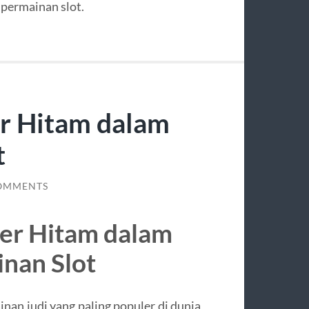
 permainan slot.
er Hitam dalam
t
OMMENTS
ter Hitam dalam
nan Slot
inan judi yang paling populer di dunia