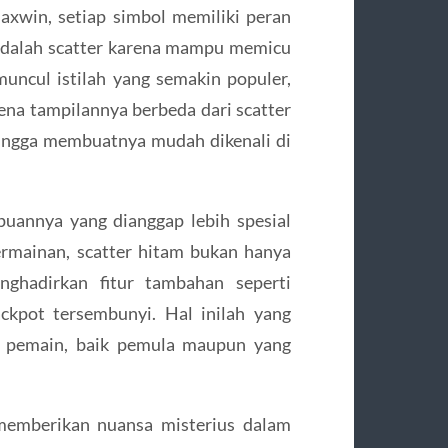
xwin, setiap simbol memiliki peran
i adalah scatter karena mampu memicu
muncul istilah yang semakin populer,
arena tampilannya berbeda dari scatter
hingga membuatnya mudah dikenali di
uannya yang dianggap lebih spesial
ermainan, scatter hitam bukan hanya
nghadirkan fitur tambahan seperti
ckpot tersembunyi. Hal inilah yang
h pemain, baik pemula maupun yang
a memberikan nuansa misterius dalam