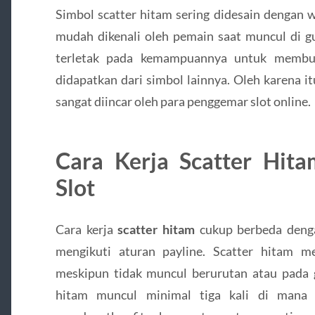
Simbol scatter hitam sering didesain dengan 
mudah dikenali oleh pemain saat muncul di gu
terletak pada kemampuannya untuk membuk
didapatkan dari simbol lainnya. Oleh karena i
sangat diincar oleh para penggemar slot online.
Cara Kerja Scatter Hit
Slot
Cara kerja
scatter hitam
cukup berbeda denga
mengikuti aturan payline. Scatter hitam 
meskipun tidak muncul berurutan atau pada ga
hitam muncul minimal tiga kali di mana 