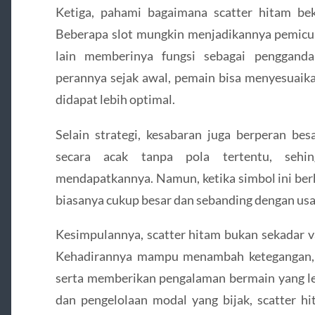
Ketiga, pahami bagaimana scatter hitam bek
Beberapa slot mungkin menjadikannya pemicu 
lain memberinya fungsi sebagai penggand
perannya sejak awal, pemain bisa menyesuaika
didapat lebih optimal.
Selain strategi, kesabaran juga berperan bes
secara acak tanpa pola tertentu, seh
mendapatkannya. Namun, ketika simbol ini ber
biasanya cukup besar dan sebanding dengan usa
Kesimpulannya, scatter hitam bukan sekadar va
Kehadirannya mampu menambah ketegangan, 
serta memberikan pengalaman bermain yang leb
dan pengelolaan modal yang bijak, scatter hi