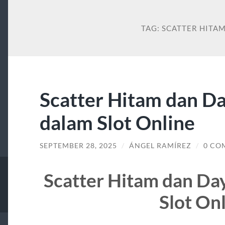
TAG:
SCATTER HITA
Scatter Hitam dan Da
dalam Slot Online
SEPTEMBER 28, 2025
/
ÁNGEL RAMÍREZ
/
0 CO
Scatter Hitam dan Da
Slot On