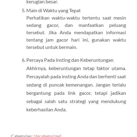
kerugian besar.
Main di Waktu yang Tepat
Perhatikan waktu-waktu tertentu saat mesin
sedang gacor, dan manfaatkan peluang
tersebut. Jika Anda mendapatkan informasi
tentang jam gacor hari ini, gunakan waktu
tersebut untuk bermain.
Percaya Pada Insting dan Keberuntungan
Akhirnya, keberuntungan tetap faktor utama.
Percayalah pada insting Anda dan berhenti saat
sedang di puncak kemenangan. Jangan terlalu
bergantung pada link gacor, tetapi jadikan
sebagai salah satu strategi yang mendukung
keberhasilan Anda.
Categories:
Uncategorized