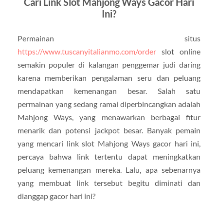
Cari Link Slot Mahjong Ways Gacor Hari
Ini?
Permainan situs
https://www.tuscanyitalianmo.com/order
slot online
semakin populer di kalangan penggemar judi daring
karena memberikan pengalaman seru dan peluang
mendapatkan kemenangan besar. Salah satu
permainan yang sedang ramai diperbincangkan adalah
Mahjong Ways, yang menawarkan berbagai fitur
menarik dan potensi jackpot besar. Banyak pemain
yang mencari link slot Mahjong Ways gacor hari ini,
percaya bahwa link tertentu dapat meningkatkan
peluang kemenangan mereka. Lalu, apa sebenarnya
yang membuat link tersebut begitu diminati dan
dianggap gacor hari ini?