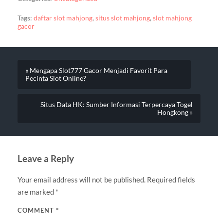
Tags:
daftar slot mahjong
,
situs slot mahjong
,
slot mahjong
gacor
« Mengapa Slot777 Gacor Menjadi Favorit Para
Pecinta Slot Online?
Situs Data HK: Sumber Informasi Terpercaya Togel
Hongkong »
Leave a Reply
Your email address will not be published.
Required fields
are marked
*
COMMENT
*